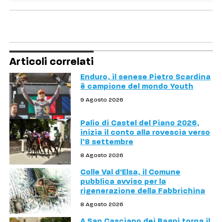
Articoli correlati
Enduro, il senese Pietro Scardina
è campione del mondo Youth
9 Agosto 2026
Palio di Castel del Piano 2026,
inizia il conto alla rovescia verso
l’8 settembre
8 Agosto 2026
Colle Val d'Elsa, il Comune
pubblica avviso per la
rigenerazione della Fabbrichina
8 Agosto 2026
A San Casciano dei Bagni torna il