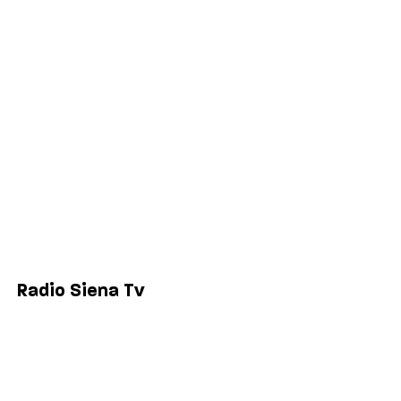
Salute
Politica
Economia
Sport
Comuni
Siena
Colle di Val d'Elsa
Poggibonsi
Radio Siena Tv
Chi siamo
Contatti