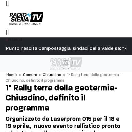
In trend
 main sponsor
Punto nascita Campostaggia, sindaci della Valdelsa: “Resp
Si
Ad
Home
>
Comuni
>
Chiusdino
>
1° Rally terra della geotermia-
Chiusdino, definito il programma
1° Rally terra della geotermia-
Chiusdino, definito il
programma
Organizzato da Laserprom 015 per il 18 e
19 aprile, nuovo evento rallistico pronto