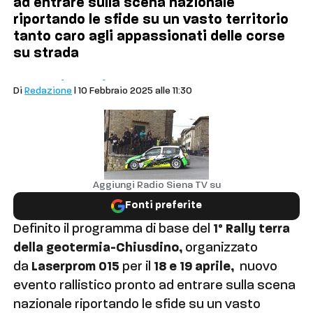
ad entrare sulla scena nazionale
riportando le sfide su un vasto territorio
tanto caro agli appassionati delle corse
su strada
Comuni
Sport
Chiusdino
Di
Redazione
| 10 Febbraio 2025 alle 11:30
Aggiungi Radio Siena TV su
Fonti preferite
Definito il programma di base del
1° Rally terra
della geotermia-Chiusdino,
organizzato
da
Laserprom 015
per il
18 e 19 aprile,
nuovo
evento rallistico pronto ad entrare sulla scena
nazionale riportando le sfide su un vasto