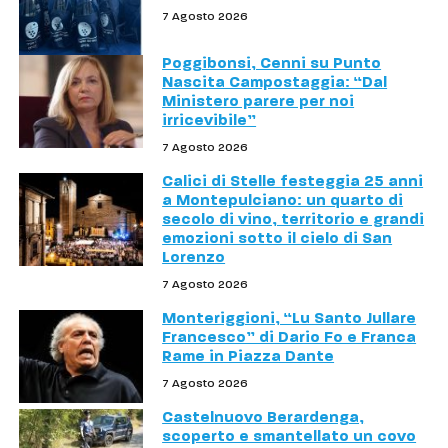
7 Agosto 2026
Poggibonsi, Cenni su Punto
Nascita Campostaggia: “Dal
Ministero parere per noi
irricevibile”
7 Agosto 2026
Calici di Stelle festeggia 25 anni
a Montepulciano: un quarto di
secolo di vino, territorio e grandi
emozioni sotto il cielo di San
Lorenzo
7 Agosto 2026
Monteriggioni, “Lu Santo Jullare
Francesco” di Dario Fo e Franca
Rame in Piazza Dante
7 Agosto 2026
Castelnuovo Berardenga,
scoperto e smantellato un covo