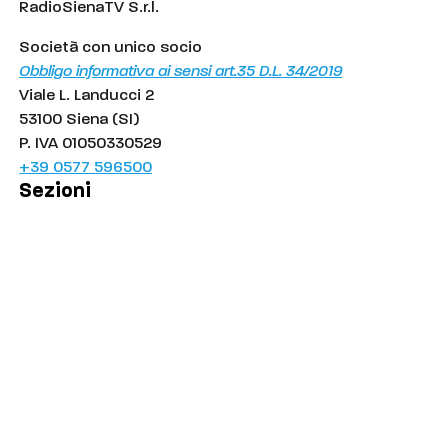
RadioSienaTV S.r.l.
Società con unico socio
Obbligo informativa ai sensi art.35 D.L. 34/2019
Viale L. Landucci 2
53100 Siena (SI)
P. IVA 01050330529
+39 0577 596500
Sezioni
Palinsesto
Cronaca
Salute
Politica
Economia
Sport