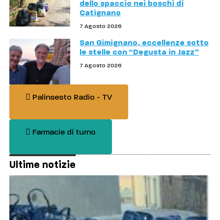
dello spaccio nei boschi di
Catignano
7 Agosto 2026
San Gimignano, eccellenze sotto
le stelle con “Degusta in Jazz”
7 Agosto 2026
Palinsesto Radio - TV
Farmacie di turno
Ultime notizie