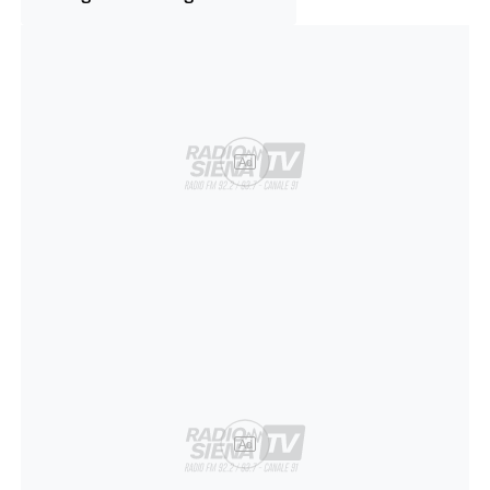
Ad
Ad