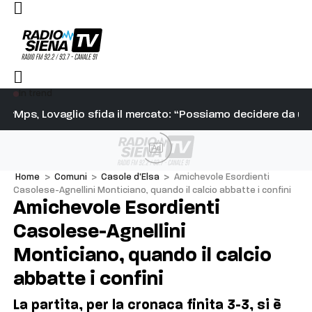
In trend
re: “Attacchi assurdi, serve rispetto per la professionalità”
Mps, Lovaglio sfida il mercato: “Possiamo decidere da un
Ve
Ad
Home
>
Comuni
>
Casole d'Elsa
>
Amichevole Esordienti
Casolese-Agnellini Monticiano, quando il calcio abbatte i confini
Amichevole Esordienti
Casolese-Agnellini
Monticiano, quando il calcio
abbatte i confini
La partita, per la cronaca finita 3-3, si è