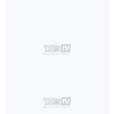
Ad
Ad