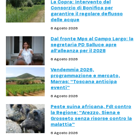
La Copra: intervento del
Consorzio di Bonifica per
garantire il regolare deflusso
delle acque
6 Agosto 2026
Dal fronte Mps al Campo Largo: la
segretaria PD Salluce apre
all'alleanza per il 2028
6 Agosto 2026
Vendemmia 2026,
programmazione e mercato,
Marras: “Toscana anticipa
eventi”
6 Agosto 2026
Peste suina africana, FdI contro
la Regione: “Arezzo, Siena e
Grosseto senza risorse contro la
malattia”
6 Agosto 2026