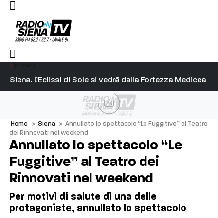
In trend
l capitano su Diosu sono state poco corrette”
Siena. L’Eclissi di Sole si vedrà dalla Fortezza Medicea
Si
Ad
Home
>
Siena
>
Annullato lo spettacolo “Le Fuggitive” al Teatro
dei Rinnovati nel weekend
Annullato lo spettacolo “Le
Fuggitive” al Teatro dei
Rinnovati nel weekend
Per motivi di salute di una delle
protagoniste, annullato lo spettacolo