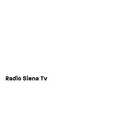
Economia
Sport
Comuni
Siena
Colle di Val d'Elsa
Poggibonsi
Radio Siena Tv
Chi siamo
Contatti
Lavora con noi
Privacy & Cookie Policy