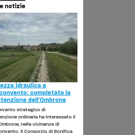
e notizie
ezza idraulica a
convento: completata la
tenzione dell'Ombrone
ervento strategico di
nzione ordinaria ha interessato il
Ombrone, nelle vicinanze di
nvento. Il Consorzio di Bonifica