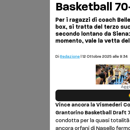
Basketball 7
Per i ragazzi di coach Bell
box, si tratta del terzo su
secondo lontano da Siena:
momento, vale la vetta del
Basket
Di
Redazione
| 12 Ottobre 2025 alle 9:34
Aggi
Vince ancora la Vismederi Co
Grantorino Basketball Draft
condotta per la quasi totalità 
ancora orfani di Nasello fermo