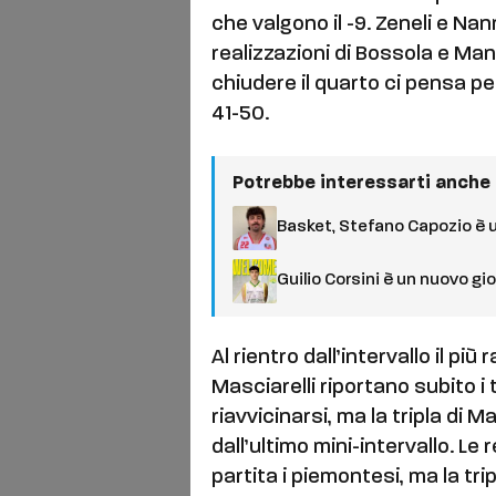
che valgono il -9. Zeneli e Nann
realizzazioni di Bossola e Manc
chiudere il quarto ci pensa per
41-50.
Potrebbe interessarti anche
Basket, Stefano Capozio è 
Guilio Corsini è un nuovo g
Al rientro dall’intervallo il p
Masciarelli riportano subito i
riavvicinarsi, ma la tripla di M
dall’ultimo mini-intervallo. Le 
partita i piemontesi, ma la tripl