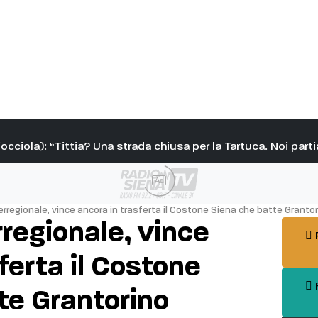
iocciola): “Tittia? Una strada chiusa per la Tartuca. Noi par
Ad
erregionale, vince ancora in trasferta il Costone Siena che batte Granto
rregionale, vince
P
ferta il Costone
F
te Grantorino