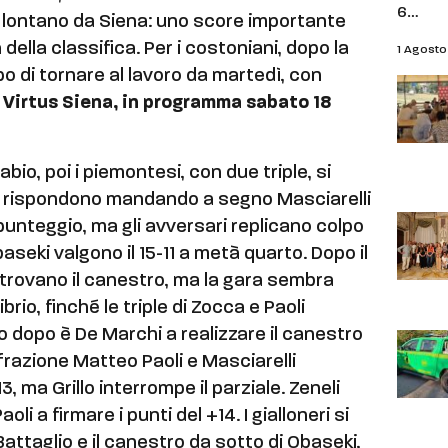
6…
o lontano da Siena: uno score importante
della classifica. Per i costoniani, dopo la
1 Agost
o di tornare al lavoro da martedì, con
 Virtus Siena, in programma sabato 18
abio, poi i piemontesi, con due triple, si
si rispondono mandando a segno Masciarelli
punteggio, ma gli avversari replicano colpo
baseki valgono il 15-11 a metà quarto. Dopo il
 trovano il canestro, ma la gara sembra
ibrio, finché le triple di Zocca e Paoli
o dopo è De Marchi a realizzare il canestro
 frazione Matteo Paoli e Masciarelli
13, ma Grillo interrompe il parziale. Zeneli
oli a firmare i punti del +14. I gialloneri si
Battaglio e il canestro da sotto di Obaseki,