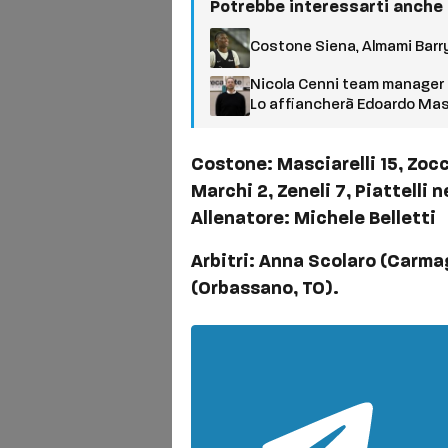
Potrebbe interessarti anche
Costone Siena, Almami Barry
Nicola Cenni team manager 
Lo affiancherà Edoardo Mas
Costone: Masciarelli 15, Zocca
Marchi 2, Zeneli 7, Piattelli n
Allenatore: Michele Belletti
Arbitri: Anna Scolaro (Carma
(Orbassano, TO).