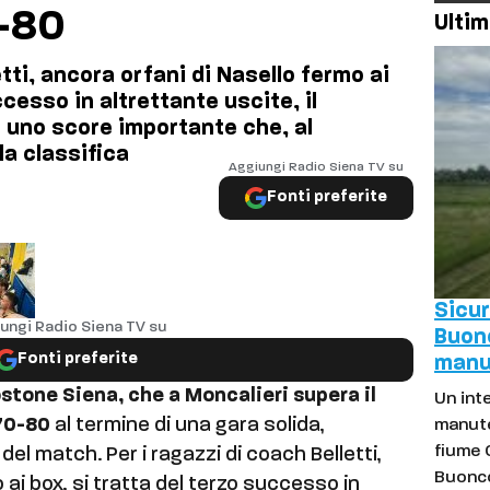
0-80
Ultim
etti, ancora orfani di Nasello fermo ai
ccesso in altrettante uscite, il
 uno score importante che, al
la classifica
Aggiungi Radio Siena TV su
Fonti preferite
Sicur
ungi Radio Siena TV su
Buon
Fonti preferite
manu
stone Siena, che a Moncalieri supera il
Un int
 70-80
al termine di una gara solida,
manute
fiume 
del match. Per i ragazzi di coach Belletti,
Buonco
 ai box, si tratta del terzo successo in