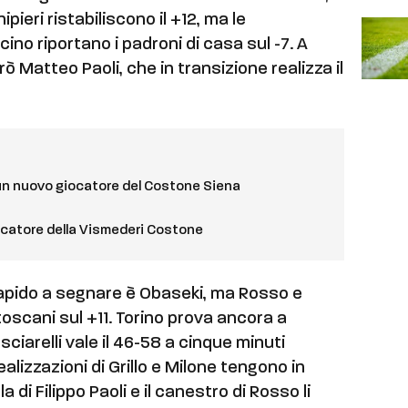
ipieri ristabiliscono il +12, ma le
ino riportano i padroni di casa sul -7. A
ò Matteo Paoli, che in transizione realizza il
un nuovo giocatore del Costone Siena
iocatore della Vismederi Costone
iù rapido a segnare è Obaseki, ma Rosso e
 toscani sul +11. Torino prova ancora a
asciarelli vale il 46-58 a cinque minuti
realizzazioni di Grillo e Milone tengono in
a di Filippo Paoli e il canestro di Rosso li