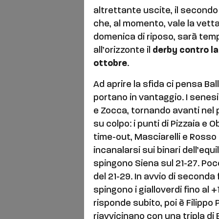
altrettante uscite, il second
che, al momento, vale la vetta 
domenica di riposo, sarà temp
all’orizzonte il
derby contro la
ottobre
.
Ad aprire la sfida ci pensa Ball
portano in vantaggio. I sene
e Zocca, tornando avanti nel 
su colpo: i punti di Pizzaia e O
time-out, Masciarelli e Rosso
incanalarsi sui binari dell’equil
spingono Siena sul 21-27. Poc
del 21-29. In avvio di seconda
spingono i gialloverdi fino al +
risponde subito, poi è Filippo Pa
riavvicinano con una tripla di 