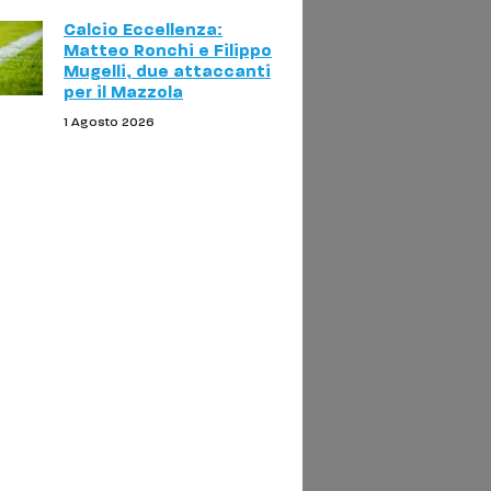
Calcio Eccellenza:
Matteo Ronchi e Filippo
Mugelli, due attaccanti
per il Mazzola
1 Agosto 2026