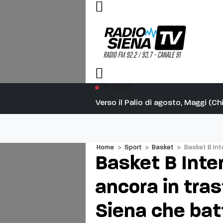
In trend
Verso il Palio di agosto, Maggi (Ch
Home
>
Sport
>
Basket
>
Basket B Int
Basket B Inte
ancora in tras
Siena che bat