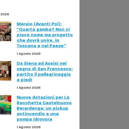
o 2026
Maraio (Avanti Psi):
“Quarta gamba? Non ci
piace nome ma progetto
che dovrà unire, in
Toscana e nel Paese”
1 Agosto 2026
Da Siena ad Assisi nel
segno di San Francesco:
partito il pellegrinaggio
a piedi
1 Agosto 2026
Nuove dotazioni per La
Racchetta Castelnuovo
Berardenga: un pickup
antincendio e una
pompa idrovora
1 Agosto 2026