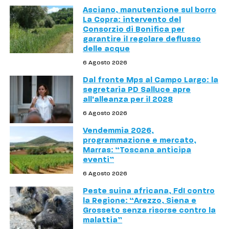
Asciano, manutenzione sul borro
La Copra: intervento del
Consorzio di Bonifica per
garantire il regolare deflusso
delle acque
6 Agosto 2026
Dal fronte Mps al Campo Largo: la
segretaria PD Salluce apre
all'alleanza per il 2028
6 Agosto 2026
Vendemmia 2026,
programmazione e mercato,
Marras: “Toscana anticipa
eventi”
6 Agosto 2026
Peste suina africana, FdI contro
la Regione: “Arezzo, Siena e
Grosseto senza risorse contro la
malattia”