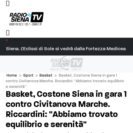
In trend
l capitano su Diosu sono state poco corrette”
Siena. L’Eclissi di Sole si vedrà dalla Fortezza Medicea
Si
Ad
Home
>
Sport
>
Basket
>
Basket, Costone Siena in gara 1
contro Civitanova Marche. Riccardini: “Abbiamo trovato equilibrio
e serenità”
Basket, Costone Siena in gara 1
contro Civitanova Marche.
Riccardini: "Abbiamo trovato
equilibrio e serenità"