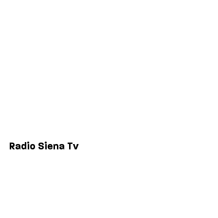
Politica
Economia
Sport
Comuni
Siena
Colle di Val d'Elsa
Poggibonsi
Radio Siena Tv
Chi siamo
Contatti
Lavora con noi