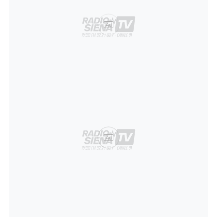
Ad
Ad