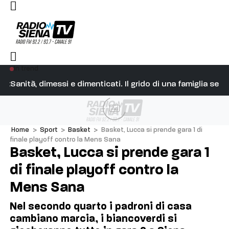
In trend
attacco unitario a Giorgetti e alla destra senese
Sanità, dimessi e dimenticati. Il grido di una famiglia se
Ag
Ad
Home
>
Sport
>
Basket
>
Basket, Lucca si prende gara 1 di
finale playoff contro la Mens Sana
Basket, Lucca si prende gara 1
di finale playoff contro la
Mens Sana
Nel secondo quarto i padroni di casa
cambiano marcia, i biancoverdi si