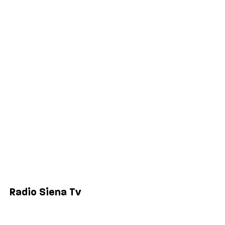
Cronaca
Salute
Politica
Economia
Sport
Comuni
Siena
Colle di Val d'Elsa
Poggibonsi
Radio Siena Tv
Chi siamo