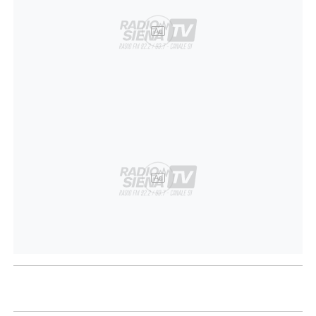
Ad
Ad