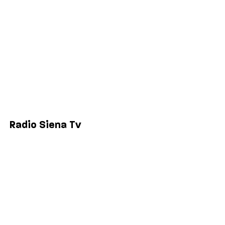
Economia
Sport
Comuni
Siena
Colle di Val d'Elsa
Poggibonsi
Radio Siena Tv
Chi siamo
Contatti
Lavora con noi
Privacy & Cookie Policy