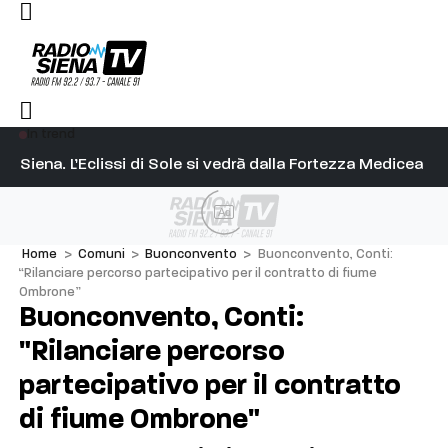
In trend
onfesercenti): “Il caldo rallenta la città, ma gli agriturismi s
Siena. L’Eclissi di Sole si vedrà dalla Fortezza Medicea
Si
Ad
Home
>
Comuni
>
Buonconvento
>
Buonconvento, Conti:
“Rilanciare percorso partecipativo per il contratto di fiume
Ombrone”
Buonconvento, Conti:
"Rilanciare percorso
partecipativo per il contratto
di fiume Ombrone"