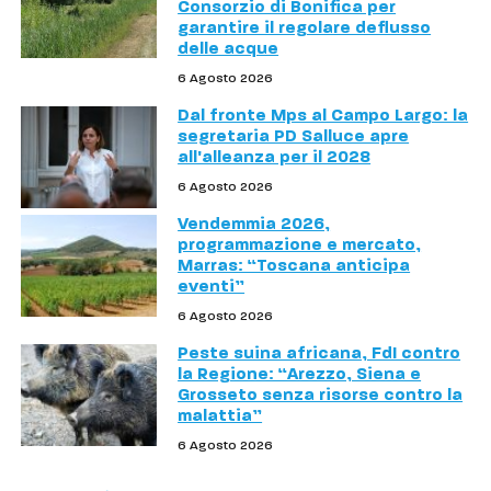
Consorzio di Bonifica per
garantire il regolare deflusso
delle acque
6 Agosto 2026
Dal fronte Mps al Campo Largo: la
segretaria PD Salluce apre
all'alleanza per il 2028
6 Agosto 2026
Vendemmia 2026,
programmazione e mercato,
Marras: “Toscana anticipa
eventi”
6 Agosto 2026
Peste suina africana, FdI contro
la Regione: “Arezzo, Siena e
Grosseto senza risorse contro la
malattia”
6 Agosto 2026