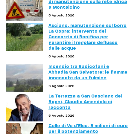
di manutenzione sulla rete idrica
a Montalcino
6 Agosto 2026
Asciano, manutenzione sul borro
La Copra: intervento del
Consorzio di Bonifica per
garantire il regolare deflusso
delle acque
6 Agosto 2026
Incendio tra Radicofani e
Abbadia San Salvatore: le fiamme
innescate da un fulmine
6 Agosto 2026
La Terrazza a San Casciano dei
Bagni, Claudio Amendola si
racconta
6 Agosto 2026
Colle di Va d'Elsa, 8 milioni di euro
per il potenziamento