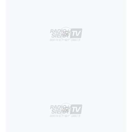
Ad
Ad