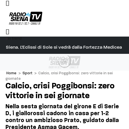
In trend
l capitano su Diosu sono state poco corrette”
Siena. L’Eclissi di Sole si vedrà dalla Fortezza Medicea
Si
Ad
Home
>
Sport
>
Calcio, crisi Poggibonsi: zero vittorie in sei
giornate
Calcio, crisi Poggibonsi: zero
vittorie in sei giornate
Nella sesta giornata del girone E di Serie
D, i giallorossi cadono in casa per 1-2
contro un ambizioso Prato, guidato dalla
Presidente Asmaa Gacem.