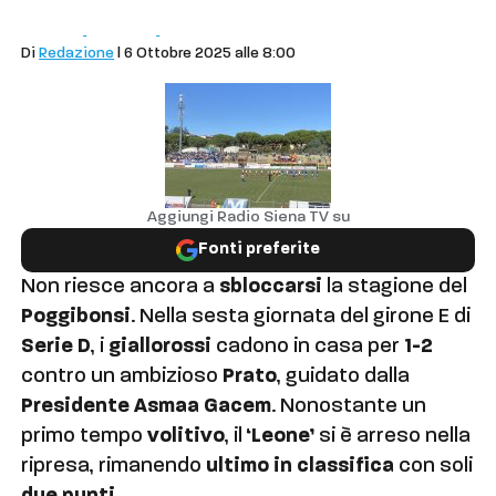
Sport
Calcio
Calcio Dilettanti
Di
Redazione
| 6 Ottobre 2025 alle 8:00
Aggiungi Radio Siena TV su
Fonti preferite
Non riesce ancora a
sbloccarsi
la stagione del
Poggibonsi
. Nella sesta giornata del girone E di
Serie D
, i
giallorossi
cadono in casa per
1-2
contro un ambizioso
Prato
, guidato dalla
Presidente Asmaa Gacem
. Nonostante un
primo tempo
volitivo
, il
‘Leone’
si è arreso nella
ripresa, rimanendo
ultimo in classifica
con soli