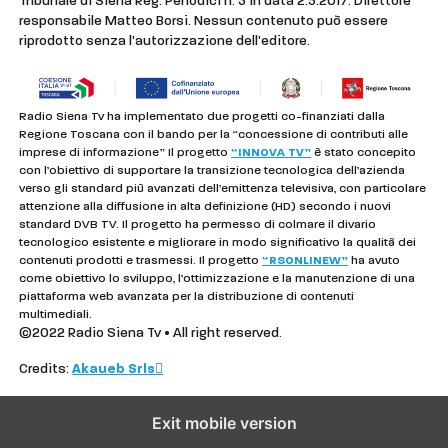
Tribunale di Siena Reg. Periodici n. 3 in data 2.5.2017. Direttore
responsabile Matteo Borsi. Nessun contenuto può essere
riprodotto senza l'autorizzazione dell'editore.
Radio Siena Tv ha implementato due progetti co-finanziati dalla
Regione Toscana con il bando per la “concessione di contributi alle
imprese di informazione” Il progetto
“INNOVA TV”
è stato concepito
con l’obiettivo di supportare la transizione tecnologica dell’azienda
verso gli standard più avanzati dell’emittenza televisiva, con particolare
attenzione alla diffusione in alta definizione (HD) secondo i nuovi
standard DVB TV. Il progetto ha permesso di colmare il divario
tecnologico esistente e migliorare in modo significativo la qualità dei
contenuti prodotti e trasmessi. Il progetto
“RSONLINEW”
ha avuto
come obiettivo lo sviluppo, l’ottimizzazione e la manutenzione di una
piattaforma web avanzata per la distribuzione di contenuti
multimediali.
©2022 Radio Siena Tv • All right reserved.
Credits:
Akaueb Srls
Exit mobile version