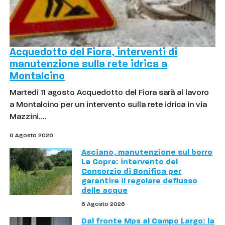
Acquedotto del Fiora, interventi di
manutenzione sulla rete idrica a
Montalcino
Martedì 11 agosto Acquedotto del Fiora sarà al lavoro
a Montalcino per un intervento sulla rete idrica in via
Mazzini.…
6 Agosto 2026
Asciano, manutenzione sul borro
La Copra: intervento del
Consorzio di Bonifica per
garantire il regolare deflusso
delle acque
6 Agosto 2026
Dal fronte Mps al Campo Largo: la