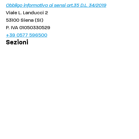
Obbligo informativa ai sensi art.35 D.L. 34/2019
Viale L. Landucci 2
53100 Siena (SI)
P. IVA 01050330529
+39 0577 596500
Sezioni
Palinsesto
Cronaca
Salute
Politica
Economia
Sport
Comuni