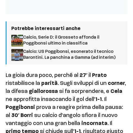
Potrebbe interessarti anche
Calcio, Serie D: il Grosseto affonda il
Poggibonsi ultimo in classifica
Calcio: US Poggibonsi, esonerato il tecnico
Barontini. La panchina a Gamma (ad interim)
La gioia dura poco, perché al
27′
il
Prato
ristabilisce la
parità
. Sugli sviluppi di un
corner
,
la difesa
giallorossa
si fa sorprendere, e
Cela
ne approfitta insaccando il gol dell’
1-1
. Il
Poggibonsi
prova a reagire prima della pausa:
al
30′ Borri
su calcio d’angolo sfiora il nuovo
vantaggio con una gran bella
incornata
. Il
primo tempo
si chiude sull’
1-1
, risultato giusto