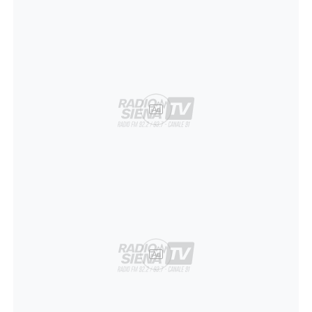
Ad
Ad