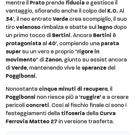
mentre il
Prato
prende
fiducia
e gestisce il
vantaggio, sfiorando anche il colpo del
K.O.
Al
34′
, il neo entrato
Verde
crea scompiglio, il suo
tiro
velenoso
rimbalza e sbatte sul
legno
dopo
un primo tocco di
Bertini
. Ancora
Bertini
è
protagonista
al
40′
, compiendo una
parata
super
su un vero e proprio “
rigore in
movimento
” di
Zanon
, giunto su assist ancora
di
Verde
, mantenendo vive le
speranze
del
Poggibonsi
.
Nonostante
cinque minuti di recupero
, il
Poggibonsi
non riesce più a
‘ruggire’
e a creare
pericoli
concreti
. Così al fischio finale ci sono i
festeggiamenti della
tifoseria
della
Curva
Ferrovia Matteo 27
in versione trasferta.