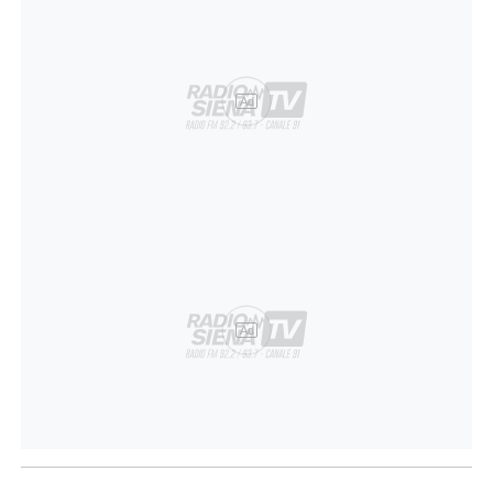
Ad
Ad