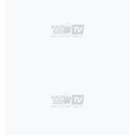
Ad
Ad