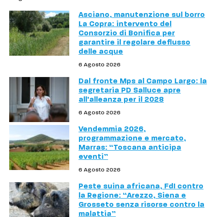
Asciano, manutenzione sul borro
La Copra: intervento del
Consorzio di Bonifica per
garantire il regolare deflusso
delle acque
6 Agosto 2026
Dal fronte Mps al Campo Largo: la
segretaria PD Salluce apre
all'alleanza per il 2028
6 Agosto 2026
Vendemmia 2026,
programmazione e mercato,
Marras: “Toscana anticipa
eventi”
6 Agosto 2026
Peste suina africana, FdI contro
la Regione: “Arezzo, Siena e
Grosseto senza risorse contro la
malattia”