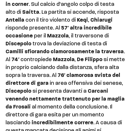
in corner
. Sul calcio d’angolo colpo di testa
alto di
Saitta
. La partita si accende, risposta
Antella
con il tiro violento di
Keqi
,
Chiarugi
risponde presente. Al
57′ altra incredibile
occasione
per il
Mazzola
, il traversone di
Discepolo
trova la deviazione di testa di
Camilli sfiorando clamorosamente la traversa
.
Al
74′
contropiede
Mazzola
,
De Filippo
si mette
in proprio calciando dalla distanza, sfera alta
sopra la traversa. Al
76′ clamorosa svista del
direttore di gara
in area offensiva dei senese,
Discepolo
si presenta davanti a
Carcani
venendo nettamente trattenuto per la maglia
da Frosali
al momento della conclusione. Il
direttore di gara esita per un momento
lasciando
incredibilmente correre
. A causa di
questa mancata decisione gli animi si