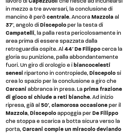
lavoro di
Capezzuoli
che riesce ad incunearsi
in mezzo a tre avversari, la conclusione di
mancino è però
centrale
. Ancora
Mazzola
al
37′
, angolo di
Discepolo
per la testa di
Campatelli
, la palla resta pericolosamente in
area prima di essere spazzata dalla
retroguardia ospite. Al
44′ De Filippo
cerca la
gloria su punizione, palla abbondantemente
fuori. Un giro di orologio e i
biancocelesti
senesi
ripartono in contropiede,
Discepolo
si
crea lo spazio per la conclusione a giro che
Carcani
abbranca in presa. La
prima frazione
di gioco si chiude a reti bianche
. Ad inizio
ripresa, già al
50′
,
clamorosa occasione
per il
Mazzola
,
Discepolo
appoggia per
De Filippo
che stoppa e scarica a botta sicura verso la
porta,
Carcani compie un miracolo deviando