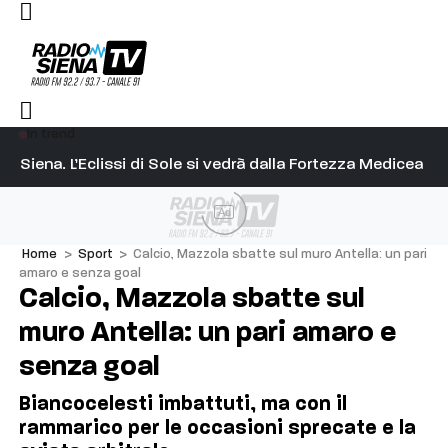
In trend
l capitano su Diosu sono state poco corrette”
Siena. L’Eclissi di Sole si vedrà dalla Fortezza Medicea
Si
Ad
Home
>
Sport
>
Calcio, Mazzola sbatte sul muro Antella: un pari
amaro e senza goal
Calcio, Mazzola sbatte sul
muro Antella: un pari amaro e
senza goal
Biancocelesti imbattuti, ma con il
rammarico per le occasioni sprecate e la