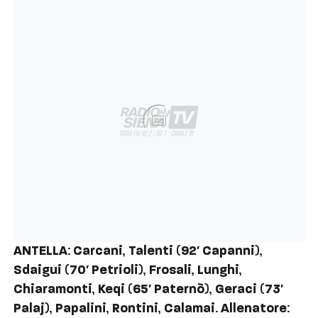
Ad
ANTELLA
:
Carcani
,
Talenti
(
92′ Capanni
),
Sdaigui
(
70′ Petrioli
),
Frosali
,
Lunghi
,
Chiaramonti
,
Keqi
(
65′ Paternò
),
Geraci
(
73′
Palaj
),
Papalini
,
Rontini
,
Calamai
.
Allenatore
: