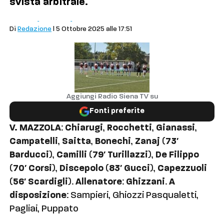
svista arbitrale.
Sport
Calcio
Calcio Dilettanti
Di
Redazione
| 5 Ottobre 2025 alle 17:51
Aggiungi Radio Siena TV su
Fonti preferite
V. MAZZOLA
:
Chiarugi
,
Rocchetti
,
Gianassi
,
Campatelli
,
Saitta
,
Bonechi
,
Zanaj
(
73′
Barducci
),
Camilli
(
79′ Turillazzi
),
De Filippo
(
70′ Corsi
),
Discepolo
(
83′ Gucci
),
Capezzuoli
(
56′ Scardigli
).
Allenatore
:
Ghizzani
.
A
disposizione
: Sampieri, Ghiozzi Pasqualetti,
Pagliai, Puppato