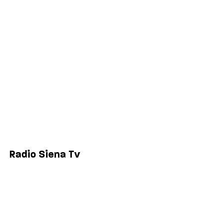
Politica
Economia
Sport
Comuni
Siena
Colle di Val d'Elsa
Poggibonsi
Radio Siena Tv
Chi siamo
Contatti
Lavora con noi