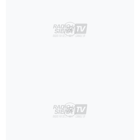
Ad
Ad