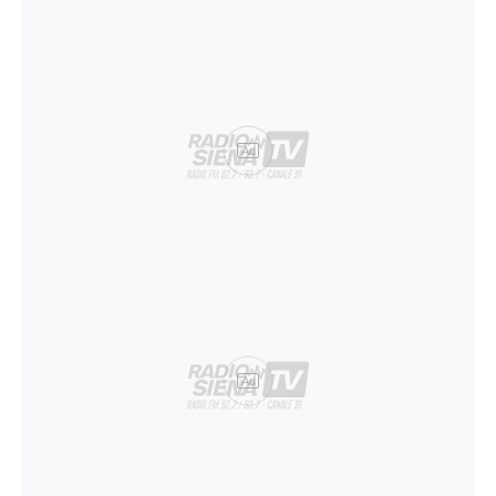
Ad
Ad