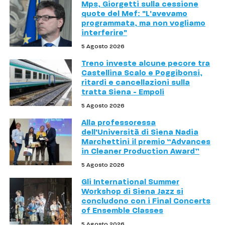
Mps, Giorgetti sulla cessione
quote del Mef: "L'avevamo
programmata, ma non vogliamo
interferire"
5 Agosto 2026
Treno investe alcune pecore tra
Castellina Scalo e Poggibonsi,
ritardi e cancellazioni sulla
tratta Siena - Empoli
5 Agosto 2026
Alla professoressa
dell'Università di Siena Nadia
Marchettini il premio “Advances
in Cleaner Production Award”
5 Agosto 2026
Gli International Summer
Workshop di Siena Jazz si
concludono con i Final Concerts
of Ensemble Classes
5 Agosto 2026