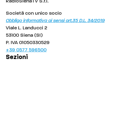
RadioSienaTV S.r.l.
Società con unico socio
Obbligo informativa ai sensi art.35 D.L. 34/2019
Viale L. Landucci 2
53100 Siena (SI)
P. IVA 01050330529
+39 0577 596500
Sezioni
Palinsesto
Cronaca
Salute
Politica
Economia
Sport