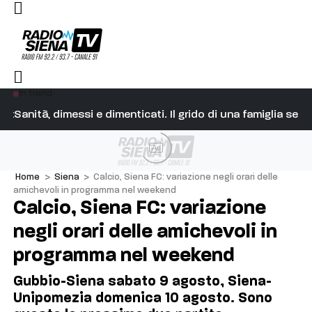
In trend
ivo correre a Siena, è stato bellissimo. Indimenticabile”
Sanità, dimessi e dimenticati. Il grido di una famiglia se
Fu
Ad
Home
>
Siena
>
Calcio, Siena FC: variazione negli orari delle
amichevoli in programma nel weekend
Calcio, Siena FC: variazione
negli orari delle amichevoli in
programma nel weekend
Gubbio-Siena sabato 9 agosto, Siena-
Unipomezia domenica 10 agosto. Sono