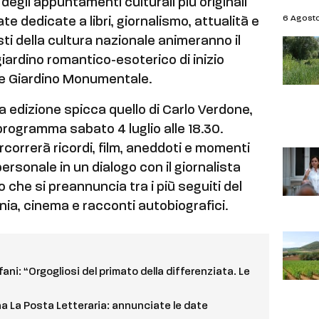
egli appuntamenti culturali più originali
6 Agost
ate dedicate a libri, giornalismo, attualità e
ti della cultura nazionale animeranno il
giardino romantico-esoterico di inizio
e Giardino Monumentale.
va edizione spicca quello di Carlo Verdone,
programma sabato 4 luglio alle 18.30.
rcorrerà ricordi, film, aneddoti e momenti
personale in un dialogo con il giornalista
che si preannuncia tra i più seguiti del
onia, cinema e racconti autobiografici.
ani: “Orgogliosi del primato della differenziata. Le
orna La Posta Letteraria: annunciate le date