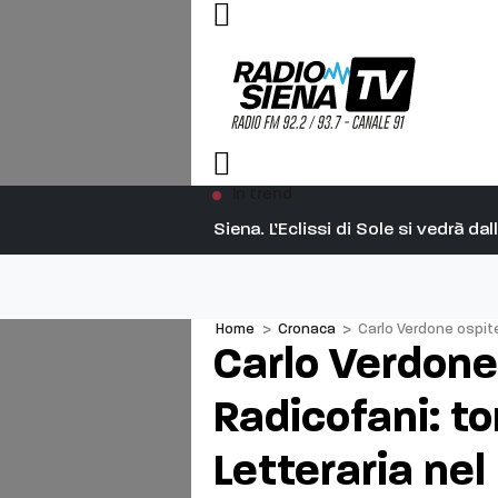
In trend
Siena. L’Eclissi di Sole si vedrà d
Home
>
Cronaca
>
Carlo Verdone ospite
Carlo Verdone
Radicofani: t
Letteraria nel