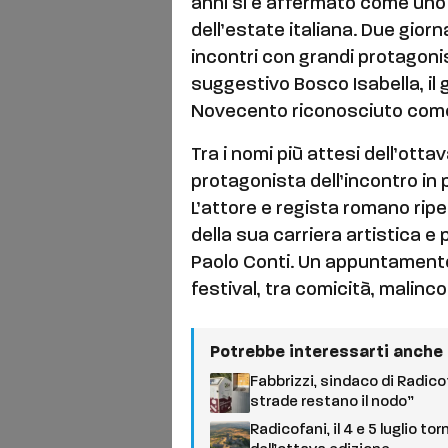
anni si è affermato come uno d
dell’estate italiana. Due giorn
incontri con grandi protagonis
suggestivo Bosco Isabella, il 
Novecento riconosciuto com
Tra i nomi più attesi dell’otta
protagonista dell’incontro in 
L’attore e regista romano ripe
della sua carriera artistica e 
Paolo Conti. Un appuntamento 
festival, tra comicità, malinc
Potrebbe interessarti anche
Fabbrizzi, sindaco di Radicof
strade restano il nodo”
Radicofani, il 4 e 5 luglio t