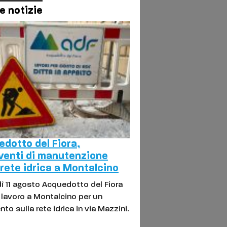
e notizie
dotto del Fiora,
venti di manutenzione
 rete idrica a Montalcino
ì 11 agosto Acquedotto del Fiora
l lavoro a Montalcino per un
nto sulla rete idrica in via Mazzini.