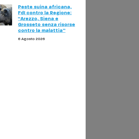
Peste suina africana,
FdI contro la Regione:
“Arezzo, Siena e
Grosseto senza risorse
contro la malattia”
6 Agosto 2026