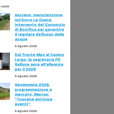
o 2026
Asciano, manutenzione
sul borro La Copra:
intervento del Consorzio
di Bonifica per garantire
il regolare deflusso delle
acque
6 Agosto 2026
Dal fronte Mps al Campo
Largo: la segretaria PD
Salluce apre all'alleanza
per il 2028
6 Agosto 2026
Vendemmia 2026,
programmazione e
mercato, Marras:
“Toscana anticipa
eventi”
6 Agosto 2026