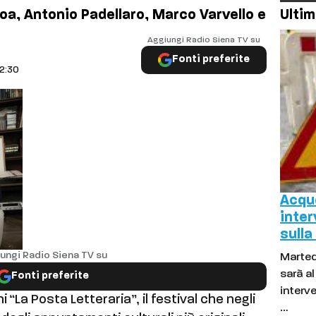
Foa, Antonio Padellaro, Marco Varvello e
Ultim
Aggiungi Radio Siena TV su
Fonti preferite
12:30
Acque
inter
sulla
ungi Radio Siena TV su
Marted
sarà a
Fonti preferite
interve
ni “La Posta Letteraria”, il festival che negli
…