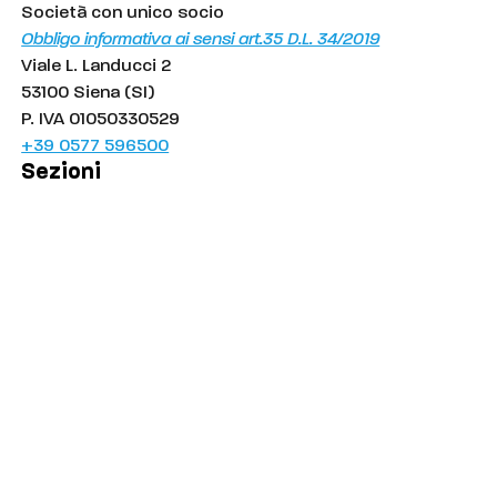
Società con unico socio
Obbligo informativa ai sensi art.35 D.L. 34/2019
Viale L. Landucci 2
53100 Siena (SI)
P. IVA 01050330529
+39 0577 596500
Sezioni
Palinsesto
Cronaca
Salute
Politica
Economia
Sport
Comuni