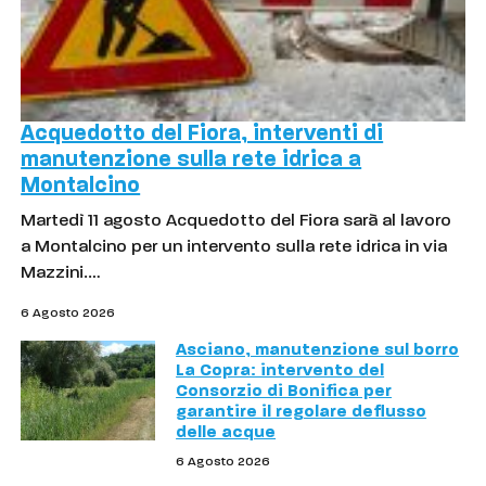
Acquedotto del Fiora, interventi di
manutenzione sulla rete idrica a
Montalcino
Martedì 11 agosto Acquedotto del Fiora sarà al lavoro
a Montalcino per un intervento sulla rete idrica in via
Mazzini.…
6 Agosto 2026
Asciano, manutenzione sul borro
La Copra: intervento del
Consorzio di Bonifica per
garantire il regolare deflusso
delle acque
6 Agosto 2026