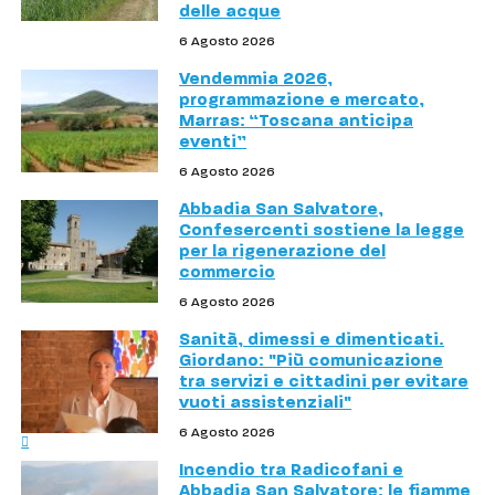
delle acque
6 Agosto 2026
Vendemmia 2026,
programmazione e mercato,
Marras: “Toscana anticipa
eventi”
6 Agosto 2026
Abbadia San Salvatore,
Confesercenti sostiene la legge
per la rigenerazione del
commercio
6 Agosto 2026
Sanità, dimessi e dimenticati.
Giordano: "Più comunicazione
tra servizi e cittadini per evitare
vuoti assistenziali"
6 Agosto 2026
Incendio tra Radicofani e
Abbadia San Salvatore: le fiamme