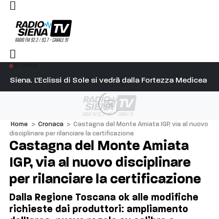
In trend
l capitano su Diosu sono state poco corrette”
Siena. L’Eclissi di Sole si vedrà dalla Fortezza Medicea
Si
Ad
Home
>
Cronaca
>
Castagna del Monte Amiata IGP, via al nuovo
disciplinare per rilanciare la certificazione
Castagna del Monte Amiata
IGP, via al nuovo disciplinare
per rilanciare la certificazione
Dalla Regione Toscana ok alle modifiche
richieste dai produttori: ampliamento