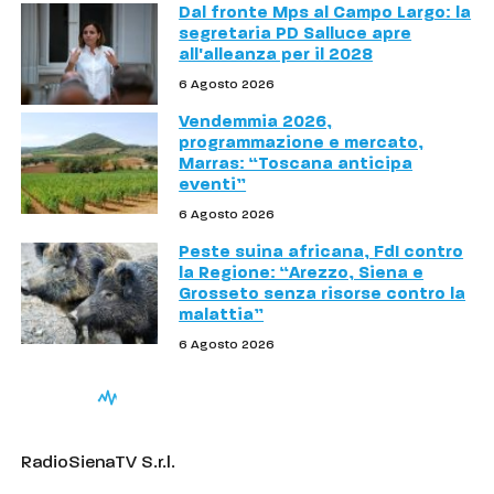
Dal fronte Mps al Campo Largo: la
segretaria PD Salluce apre
all'alleanza per il 2028
6 Agosto 2026
Vendemmia 2026,
programmazione e mercato,
Marras: “Toscana anticipa
eventi”
6 Agosto 2026
Peste suina africana, FdI contro
la Regione: “Arezzo, Siena e
Grosseto senza risorse contro la
malattia”
6 Agosto 2026
RadioSienaTV S.r.l.