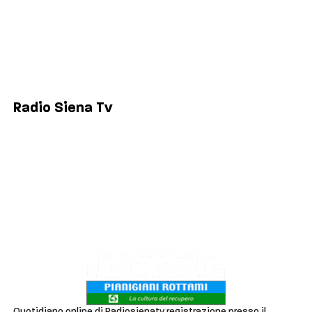
Siena
Colle di Val d'Elsa
Poggibonsi
Radio Siena Tv
Chi siamo
Contatti
Lavora con noi
Privacy & Cookie Policy
Quotidiano online di Radiosienatv registrazione presso il