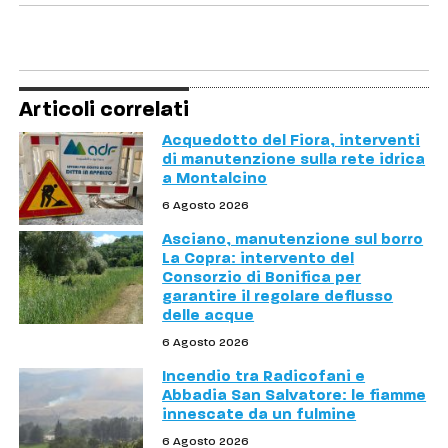
Articoli correlati
Acquedotto del Fiora, interventi
di manutenzione sulla rete idrica
a Montalcino
6 Agosto 2026
Asciano, manutenzione sul borro
La Copra: intervento del
Consorzio di Bonifica per
garantire il regolare deflusso
delle acque
6 Agosto 2026
Incendio tra Radicofani e
Abbadia San Salvatore: le fiamme
innescate da un fulmine
6 Agosto 2026