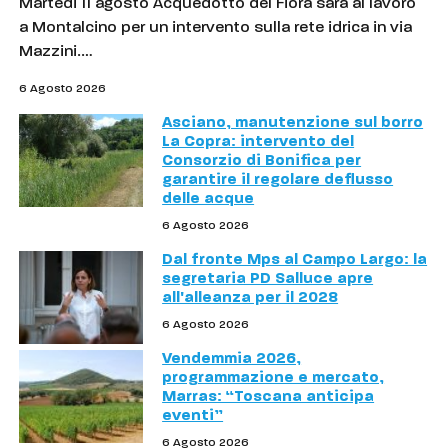
Martedì 11 agosto Acquedotto del Fiora sarà al lavoro
a Montalcino per un intervento sulla rete idrica in via
Mazzini.…
6 Agosto 2026
Asciano, manutenzione sul borro
La Copra: intervento del
Consorzio di Bonifica per
garantire il regolare deflusso
delle acque
6 Agosto 2026
Dal fronte Mps al Campo Largo: la
segretaria PD Salluce apre
all'alleanza per il 2028
6 Agosto 2026
Vendemmia 2026,
programmazione e mercato,
Marras: “Toscana anticipa
eventi”
6 Agosto 2026