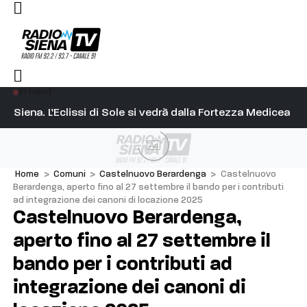
In trend
l capitano su Diosu sono state poco corrette”
Siena. L’Eclissi di Sole si vedrà dalla Fortezza Medicea
Si
Ad
Home
>
Comuni
>
Castelnuovo Berardenga
>
Castelnuovo
Berardenga, aperto fino al 27 settembre il bando per i contributi
ad integrazione dei canoni di locazione 2025
Castelnuovo Berardenga,
aperto fino al 27 settembre il
bando per i contributi ad
integrazione dei canoni di