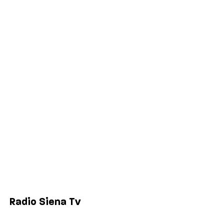
Palinsesto
Cronaca
Salute
Politica
Economia
Sport
Comuni
Siena
Colle di Val d'Elsa
Poggibonsi
Radio Siena Tv