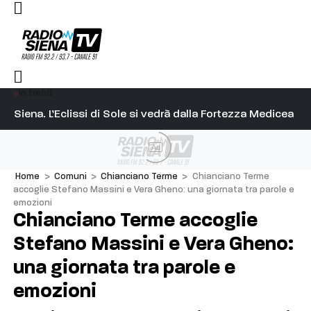
In trend
l capitano su Diosu sono state poco corrette”
Siena. L’Eclissi di Sole si vedrà dalla Fortezza Medicea
Pa
Ad
Home
>
Comuni
>
Chianciano Terme
>
Chianciano Terme
accoglie Stefano Massini e Vera Gheno: una giornata tra parole e
emozioni
Chianciano Terme accoglie
Stefano Massini e Vera Gheno:
una giornata tra parole e
emozioni