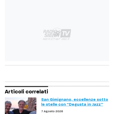
Ad
Articoli correlati
San Gimignano, eccellenze sotto
le stelle con “Degusta in Jazz”
7 Agosto 2026