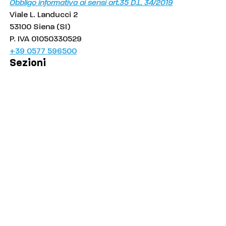
Obbligo informativa ai sensi art.35 D.L. 34/2019
Viale L. Landucci 2
53100 Siena (SI)
P. IVA 01050330529
+39 0577 596500
Sezioni
Palinsesto
Cronaca
Salute
Politica
Economia
Sport
Comuni