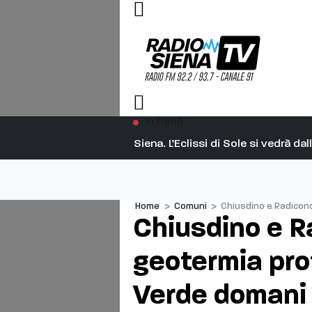
In trend
Siena. L’Eclissi di Sole si vedrà d
Home
>
Comuni
>
Chiusdino e Radicondo
Chiusdino e Ra
geotermia pro
Verde domani 