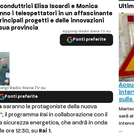
 conduttrici Elisa Isoardi e Monica
Ultim
o i telespettatori in un affascinante
rincipali progetti e delle innovazioni
 sua provincia
Aggiungi Radio Siena TV su
Fonti preferite
0
Acque
ungi Radio Siena TV su
inter
Fonti preferite
sulla
a
saranno le protagoniste della nuova
Marted
a
”, il programma Rai in collaborazione con il
sarà a
la sicurezza energetica, che andrà in onda
interve
alle ore 12:30, su
Rai 1
.
…