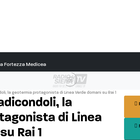
alla Fortezza Medicea
Ad
li, la geotermia protagonista di Linea Verde domani su Rai 1
dicondoli, la
P
tagonista di Linea
F
su Rai 1