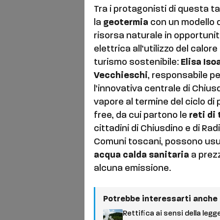
Tra i protagonisti di questa
la
geotermia
con un modello d
risorsa naturale in opportunit
elettrica all’utilizzo del calor
turismo sostenibile:
Elisa Iso
Vecchieschi
, responsabile pe
l’innovativa centrale di Chiusd
vapore al termine del ciclo d
free, da cui partono le
reti d
cittadini di Chiusdino e di Radi
Comuni toscani, possono usuf
acqua calda sanitaria
a prez
alcuna emissione.
Potrebbe interessarti anche
Rettifica ai sensi della legg