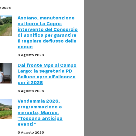
o 2026
Asciano, manutenzione
sul borro La Copra:
intervento del Consorzio
di Bonifica per garantire
il regolare deflusso delle
acque
6 Agosto 2026
Dal fronte Mps al Campo
Largo: la segretaria PD
Salluce apre all'alleanza
per il 2028
6 Agosto 2026
Vendemmia 2026,
programmazione e
mercato, Marras:
“Toscana anticipa
eventi”
6 Agosto 2026