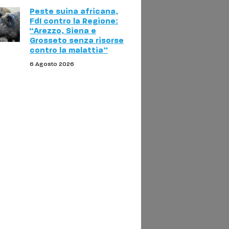
Peste suina africana,
FdI contro la Regione:
“Arezzo, Siena e
Grosseto senza risorse
contro la malattia”
6 Agosto 2026