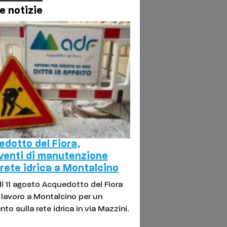
e notizie
dotto del Fiora,
venti di manutenzione
 rete idrica a Montalcino
ì 11 agosto Acquedotto del Fiora
l lavoro a Montalcino per un
nto sulla rete idrica in via Mazzini.