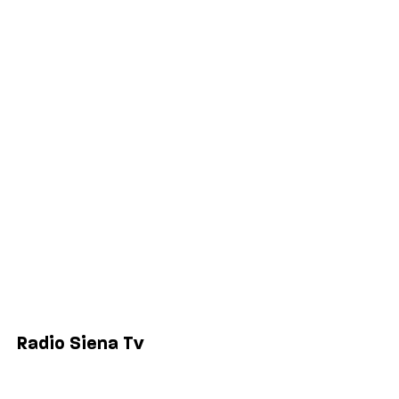
Cronaca
Salute
Politica
Economia
Sport
Comuni
Siena
Colle di Val d'Elsa
Poggibonsi
Radio Siena Tv
Chi siamo