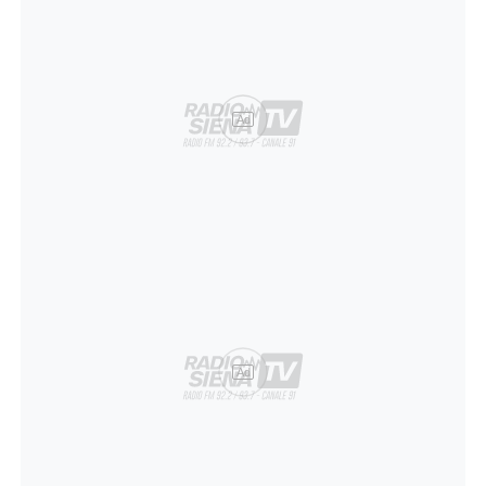
Ad
Ad