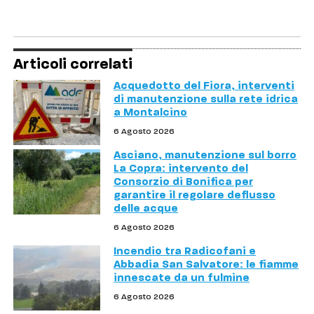
Articoli correlati
Acquedotto del Fiora, interventi
di manutenzione sulla rete idrica
a Montalcino
6 Agosto 2026
Asciano, manutenzione sul borro
La Copra: intervento del
Consorzio di Bonifica per
garantire il regolare deflusso
delle acque
6 Agosto 2026
Incendio tra Radicofani e
Abbadia San Salvatore: le fiamme
innescate da un fulmine
6 Agosto 2026