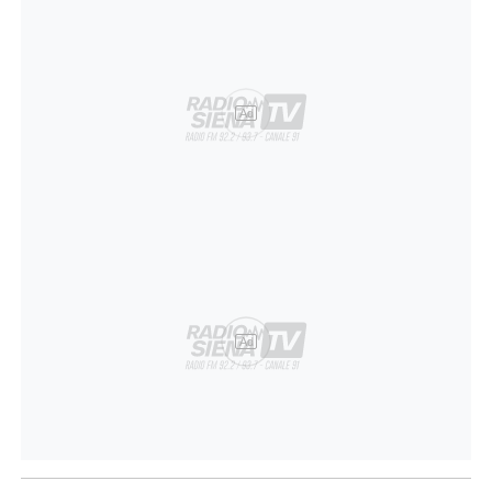
Ad
Ad