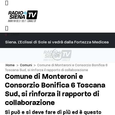
In trend
l capitano su Diosu sono state poco corrette”
Siena. L’Eclissi di Sole si vedrà dalla Fortezza Medicea
Si
Ad
Home
>
Comuni
>
Comune di Monteroni e Consorzio Bonifica 6
Toscana Sud, si rinforza il rapporto di collaborazione
Comune di Monteroni e
Consorzio Bonifica 6 Toscana
Sud, si rinforza il rapporto di
collaborazione
Si può e si deve fare di più ed è questo