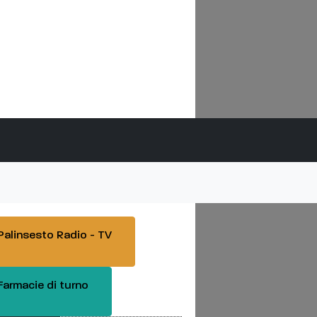
Siena, incidente in Pesca
alinsesto Radio - TV
armacie di turno