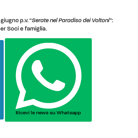
giugno p.v. “
Serate nel Paradiso dei Voltoni
”:
er Soci e famiglia.
Ricevi le news su Whatsapp