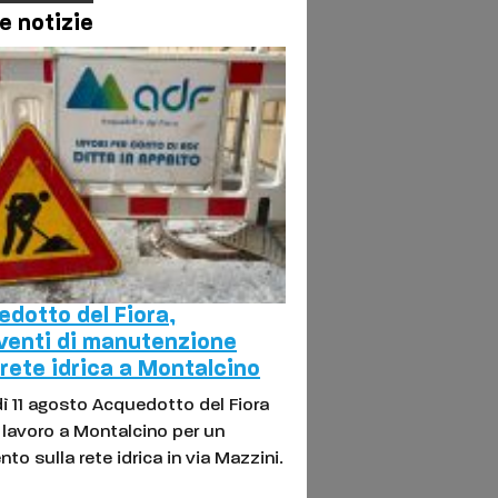
e notizie
dotto del Fiora,
venti di manutenzione
 rete idrica a Montalcino
ì 11 agosto Acquedotto del Fiora
l lavoro a Montalcino per un
nto sulla rete idrica in via Mazzini.