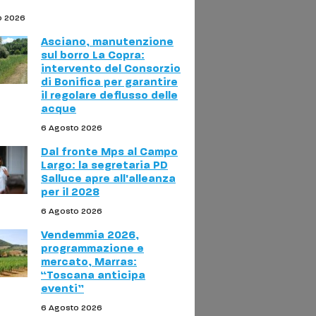
o 2026
Asciano, manutenzione
sul borro La Copra:
intervento del Consorzio
di Bonifica per garantire
il regolare deflusso delle
acque
6 Agosto 2026
Dal fronte Mps al Campo
Largo: la segretaria PD
Salluce apre all'alleanza
per il 2028
6 Agosto 2026
Vendemmia 2026,
programmazione e
mercato, Marras:
“Toscana anticipa
eventi”
6 Agosto 2026