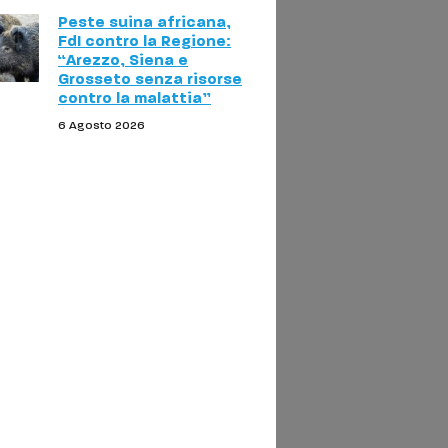
Peste suina africana,
FdI contro la Regione:
“Arezzo, Siena e
Grosseto senza risorse
contro la malattia”
6 Agosto 2026