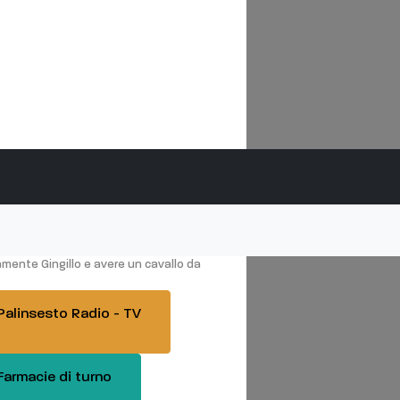
Siena, incidente in Pesca
mente Gingillo e avere un cavallo da
alinsesto Radio - TV
armacie di turno