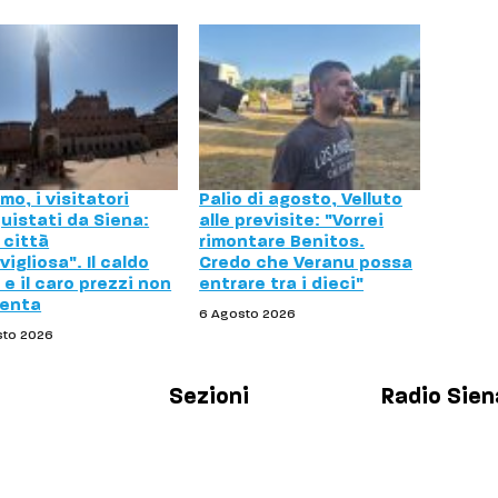
mo, i visitatori
Palio di agosto, Velluto
uistati da Siena:
alle previsite: "Vorrei
 città
rimontare Benitos.
igliosa". Il caldo
Credo che Veranu possa
e il caro prezzi non
entrare tra i dieci"
enta
6 Agosto 2026
sto 2026
Sezioni
Radio Sien
Palinsesto
Chi siamo
Cronaca
Contatti