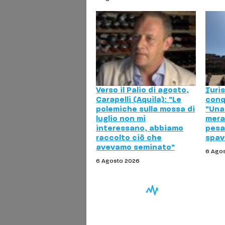
Verso il Palio di agosto,
Turis
Carapelli (Aquila): "Le
conq
polemiche sulla mossa di
"Una
luglio non mi
merav
interessano, abbiamo
pesa 
raccolto ciò che
spav
avevamo seminato"
6 Ago
6 Agosto 2026