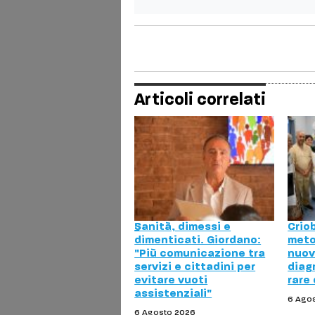
Articoli correlati
Sanità, dimessi e
Crio
dimenticati. Giordano:
meto
"Più comunicazione tra
nuov
servizi e cittadini per
diag
evitare vuoti
rare
assistenziali"
6 Ago
6 Agosto 2026