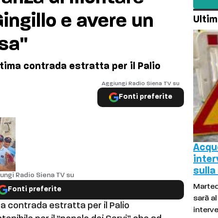
ngillo e avere un
Ultim
rsa"
ltima contrada estratta per il Palio
Aggiungi Radio Siena TV su
Fonti preferite
Acque
inter
sulla
ungi Radio Siena TV su
Marted
Fonti preferite
sarà a
ma contrada estratta per il Palio
interve