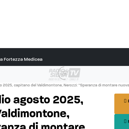
alla Fortezza Medicea
Ad
o 2025, capitano del Valdimontone, Nerozzi: “Speranza di montare nuova
lio agosto 2025,
P
Valdimontone,
F
ranza di montare