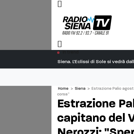
In trend
Siena. L’Eclissi di Sole si vedrà d
Home
>
Siena
>
Estrazione Palio agost
corsa”
Estrazione Pa
capitano del 
Nerozzi: "Spe