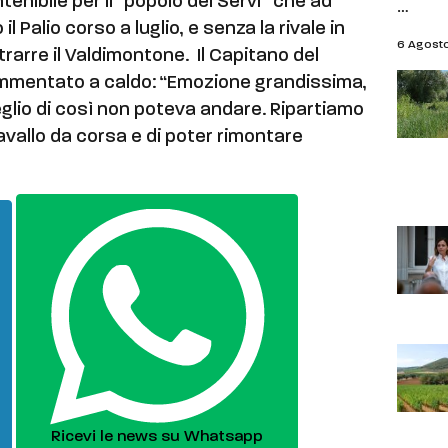
tenibile per il “popolo dei Servi” che ad
…
l Palio corso a luglio, e senza la rivale in
6 Agost
strarre il Valdimontone. Il Capitano del
mentato a caldo: “Emozione grandissima,
meglio di così non poteva andare. Ripartiamo
avallo da corsa e di poter rimontare
Ricevi le news su Whatsapp