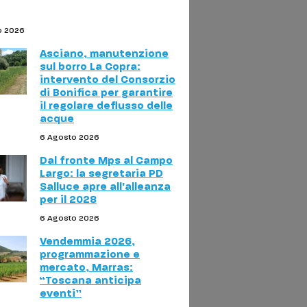
o 2026
Asciano, manutenzione
sul borro La Copra:
intervento del Consorzio
di Bonifica per garantire
il regolare deflusso delle
acque
6 Agosto 2026
Dal fronte Mps al Campo
Largo: la segretaria PD
Salluce apre all'alleanza
per il 2028
6 Agosto 2026
Vendemmia 2026,
programmazione e
mercato, Marras:
“Toscana anticipa
eventi”