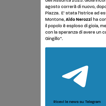
dell’Assunta 2025. Gioia incon
agosto correrà di nuovo, dopo i
Piazza. E’ stata l’Istrice ad e
Montone,
Aldo Nerozzi
ha com
il popolo è esploso di gioia, 
con la speranza di avere un c
Gingillo”.
Ricevi le news su Telegram