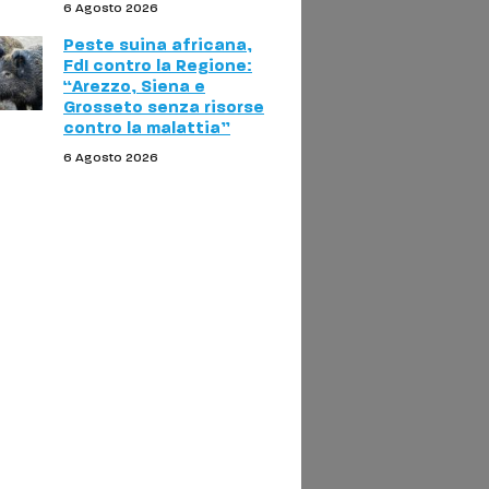
6 Agosto 2026
Peste suina africana,
FdI contro la Regione:
“Arezzo, Siena e
Grosseto senza risorse
contro la malattia”
6 Agosto 2026