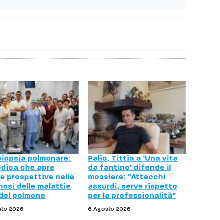
biopsia polmonare:
Palio, Tittia a 'Una vita
dica che apre
da fantino' difende il
e prospettive nella
mossiere: "Attacchi
nosi delle malattie
assurdi, serve rispetto
 del polmone
per la professionalità"
sto 2026
6 Agosto 2026