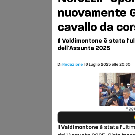
nuovamente Gi
cavallo da co
Il Valdimontone è stata l'u
dell'Assunta 2025
Palio
Siena
Di
Redazione
| 6 Luglio 2025 alle 20:30
Aggi
Il
Valdimontone
è stata l’ulti