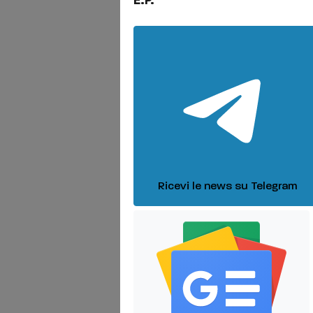
E.P.
Ricevi le news su Telegram