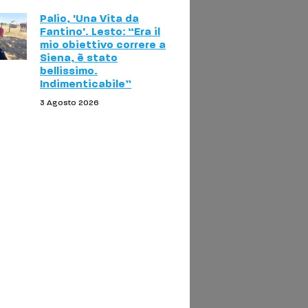
Palio, 'Una Vita da
Fantino'. Lesto: “Era il
mio obiettivo correre a
Siena, è stato
bellissimo.
Indimenticabile”
3 Agosto 2026