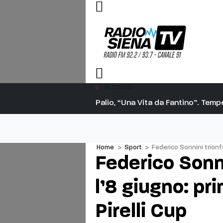
In trend
 visto uscire”
Palio, “Una Vita da Fantino”. Tem
Home
>
Sport
>
Federico Sonnini trionfa
Federico Sonn
l’8 giugno: pri
Pirelli Cup