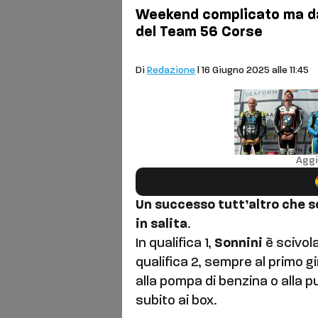
Weekend complicato ma dal
del Team 56 Corse
Sport
Di
Redazione
| 16 Giugno 2025 alle 11:45
Aggi
Un successo tutt’altro che s
in salita
.
In qualifica 1,
Sonnini
è scivola
qualifica 2, sempre al primo g
alla pompa di benzina o alla p
subito ai box.