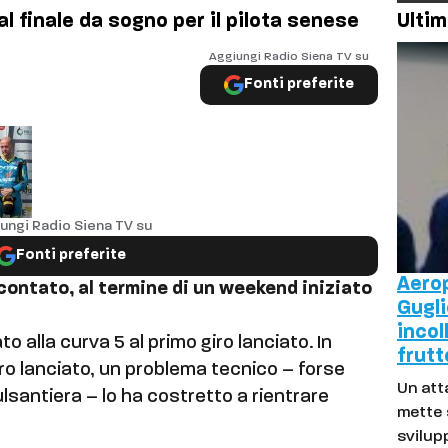
 finale da sogno per il pilota senese
Ultim
Aggiungi Radio Siena TV su
Fonti preferite
ungi Radio Siena TV su
Fonti preferite
Aero
contato, al termine di un weekend iniziato
Gugli
incol
to alla curva 5 al primo giro lanciato. In
frutt
iro lanciato, un problema tecnico – forse
Un att
ulsantiera – lo ha costretto a rientrare
mette 
svilup