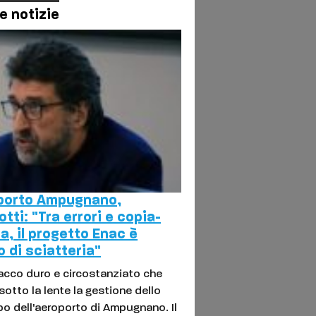
e notizie
porto Ampugnano,
otti: "Tra errori e copia-
la, il progetto Enac è
o di sciatteria"
acco duro e circostanziato che
sotto la lente la gestione dello
po dell'aeroporto di Ampugnano. Il