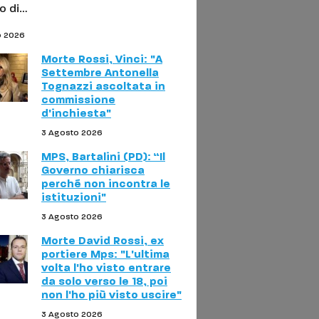
o di…
o 2026
Morte Rossi, Vinci: "A
Settembre Antonella
Tognazzi ascoltata in
commissione
d'inchiesta"
3 Agosto 2026
MPS, Bartalini (PD): “Il
Governo chiarisca
perché non incontra le
istituzioni"
3 Agosto 2026
Morte David Rossi, ex
portiere Mps: "L'ultima
volta l'ho visto entrare
da solo verso le 18, poi
non l'ho più visto uscire"
3 Agosto 2026