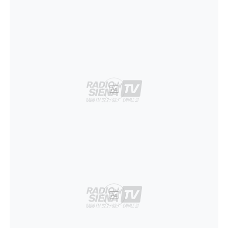
Ad
Ad