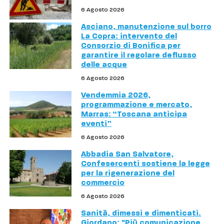
6 Agosto 2026
Asciano, manutenzione sul borro
La Copra: intervento del
Consorzio di Bonifica per
garantire il regolare deflusso
delle acque
6 Agosto 2026
Vendemmia 2026,
programmazione e mercato,
Marras: “Toscana anticipa
eventi”
6 Agosto 2026
Abbadia San Salvatore,
Confesercenti sostiene la legge
per la rigenerazione del
commercio
6 Agosto 2026
Sanità, dimessi e dimenticati.
Giordano: "Più comunicazione