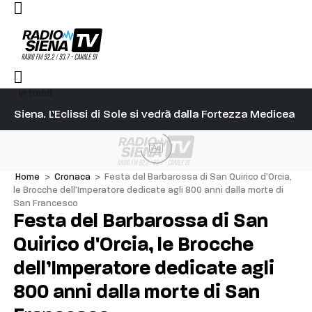
In trend
l capitano su Diosu sono state poco corrette”
Siena. L’Eclissi di Sole si vedrà dalla Fortezza Medicea
Si
Ad
Home
>
Cronaca
>
Festa del Barbarossa di San Quirico d’Orcia,
le Brocche dell’Imperatore dedicate agli 800 anni dalla morte di
San Francesco
Festa del Barbarossa di San
Quirico d'Orcia, le Brocche
dell’Imperatore dedicate agli
800 anni dalla morte di San