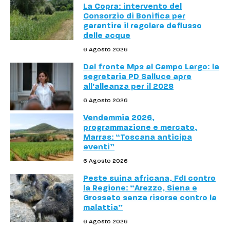
La Copra: intervento del
Consorzio di Bonifica per
garantire il regolare deflusso
delle acque
6 Agosto 2026
Dal fronte Mps al Campo Largo: la
segretaria PD Salluce apre
all'alleanza per il 2028
6 Agosto 2026
Vendemmia 2026,
programmazione e mercato,
Marras: “Toscana anticipa
eventi”
6 Agosto 2026
Peste suina africana, FdI contro
la Regione: “Arezzo, Siena e
Grosseto senza risorse contro la
malattia”
6 Agosto 2026