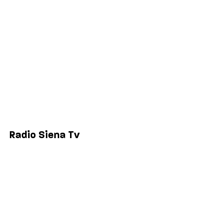
Economia
Sport
Comuni
Siena
Colle di Val d'Elsa
Poggibonsi
Radio Siena Tv
Chi siamo
Contatti
Lavora con noi
Privacy & Cookie Policy