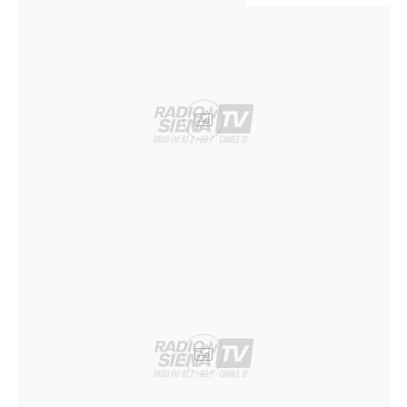
Ad
Ad