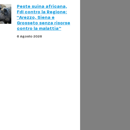
Peste suina africana,
FdI contro la Regione:
“Arezzo, Siena e
Grosseto senza risorse
contro la malattia”
6 Agosto 2026