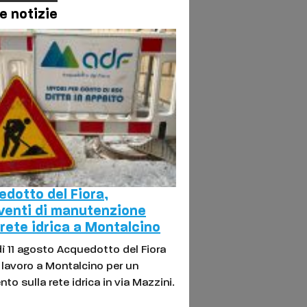
e notizie
dotto del Fiora,
venti di manutenzione
 rete idrica a Montalcino
ì 11 agosto Acquedotto del Fiora
l lavoro a Montalcino per un
nto sulla rete idrica in via Mazzini.