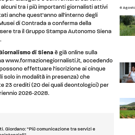
cuni tra i più importanti giornalisti attivi
6 Agost
ati anche quest’anno all’interno degli
i Musei di Contrada a conferma della
ssere tra il Gruppo Stampa Autonomo Siena
.
 Giornalismo di Siena
è già online sulla
rma www.formazionegiornalisti.it, accedendo
ti possono effettuare l’iscrizione ai cinque
bili solo in modalità in presenza) che
3 crediti (20 dei quali deontologici) per
triennio 2026-2028.
i. Giordano: “Più comunicazione tra servizi e