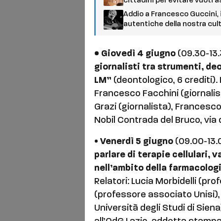
cittadini per evitare vuoti a
Addio a Francesco Guccini, i
autentiche della nostra cul
• Giovedì 4 giugno
(09.30-13.
giornalisti tra strumenti, d
LM”
(deontologico, 6 crediti). 
Francesco Facchini (giornalis
Grazi (giornalista), Francesco
Nobil Contrada del Bruco, via
•
Venerdì 5 giugno
(09.00-13.
parlare di terapie cellulari, 
nell’ambito della farmacolog
Relatori: Lucia Morbidelli (pr
(professore associato Unisi),
Università degli Studi di Sien