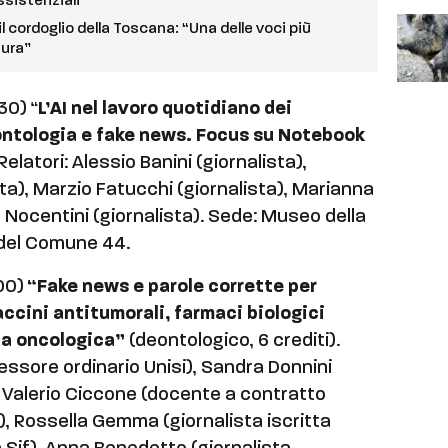
ssistenziali”
l cordoglio della Toscana: “Una delle voci più
tura”
30) “
L’AI nel lavoro quotidiano dei
eontologia e fake news. Focus su Notebook
Relatori: Alessio Banini (giornalista),
ta), Marzio Fatucchi (giornalista), Marianna
 Nocentini (giornalista). Sede: Museo della
 del Comune 44.
00)
“Fake news e parole corrette per
vaccini antitumorali, farmaci biologici
ia oncologica”
(deontologico, 6 crediti).
ofessore ordinario Unisi), Sandra Donnini
 Valerio Ciccone (docente a contratto
a), Rossella Gemma (giornalista iscritta