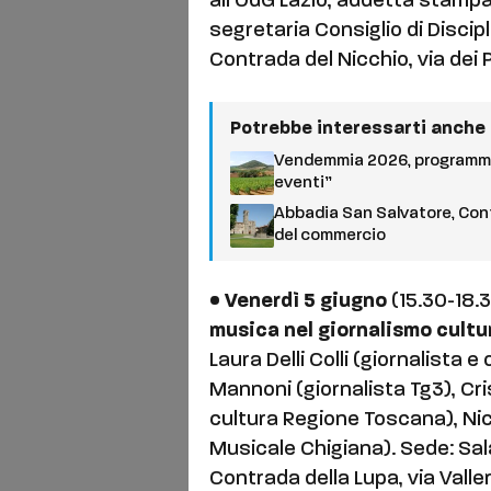
all’OdG Lazio, addetta stampa
segretaria Consiglio di Disci
Contrada del Nicchio, via dei 
Potrebbe interessarti anche
Vendemmia 2026, programma
eventi”
Abbadia San Salvatore, Conf
del commercio
• Venerdì 5 giugno
(15.30-18.
musica nel giornalismo cultu
Laura Delli Colli (giornalista 
Mannoni (giornalista Tg3), Cri
cultura Regione Toscana), Nic
Musicale Chigiana). Sede: Sal
Contrada della Lupa, via Valler