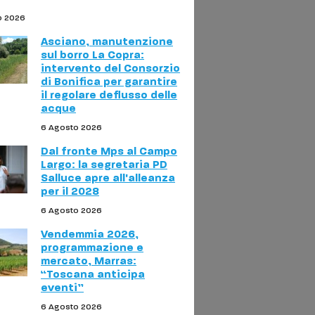
o 2026
Asciano, manutenzione
sul borro La Copra:
intervento del Consorzio
di Bonifica per garantire
il regolare deflusso delle
acque
6 Agosto 2026
Dal fronte Mps al Campo
Largo: la segretaria PD
Salluce apre all'alleanza
per il 2028
6 Agosto 2026
Vendemmia 2026,
programmazione e
mercato, Marras:
“Toscana anticipa
eventi”
6 Agosto 2026