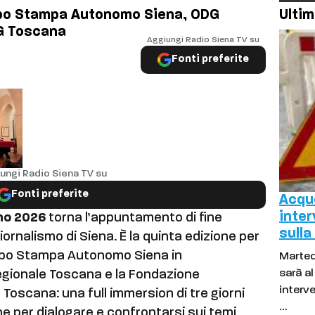
po Stampa Autonomo Siena, ODG
Ultim
G Toscana
Aggiungi Radio Siena TV su
Fonti preferite
ungi Radio Siena TV su
Fonti preferite
Acque
inter
gno 2026
torna l’appuntamento di fine
sulla
iornalismo di Siena. È la quinta edizione per
uppo Stampa Autonomo Siena in
Marted
sarà a
Regionale Toscana e la Fondazione
interve
la Toscana: una full immersion di tre giorni
…
 per dialogare e confrontarsi sui temi