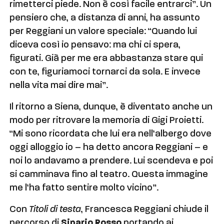
rimetterci piede. Non è così facile entrarci”. Un
pensiero che, a distanza di anni, ha assunto
per Reggiani un valore speciale: “Quando lui
diceva così io pensavo: ma chi ci spera,
figurati. Già per me era abbastanza stare qui
con te, figuriamoci tornarci da sola. E invece
nella vita mai dire mai”.
Il ritorno a Siena, dunque, è diventato anche un
modo per ritrovare la memoria di Gigi Proietti.
“Mi sono ricordata che lui era nell’albergo dove
oggi alloggio io – ha detto ancora Reggiani – e
noi lo andavamo a prendere. Lui scendeva e poi
si camminava fino al teatro. Questa immagine
me l’ha fatto sentire molto vicino”.
Con
Titoli di testa
, Francesca Reggiani chiude il
percorso di
Sipario Rosso
portando ai