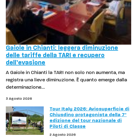
Gaiole in Chianti: leggera diminuzione
delle tariffe della TARI e recupero
dell’evasione
A Gaiole in Chianti la TARI non solo non aumenta, ma
registra una lieve diminuzione. È quanto emerge dalla
determinazione…
3 Agosto 2026
Tour Italy 2026: Aviosuperficie di
Chiusdino protagonista della 7°
edizione del tour nazionale di
Piloti di Classe
2 Agosto 2026