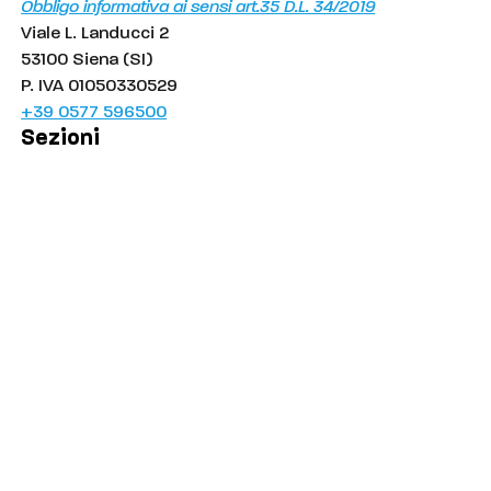
Obbligo informativa ai sensi art.35 D.L. 34/2019
Viale L. Landucci 2
53100 Siena (SI)
P. IVA 01050330529
+39 0577 596500
Sezioni
Palinsesto
Cronaca
Salute
Politica
Economia
Sport
Comuni