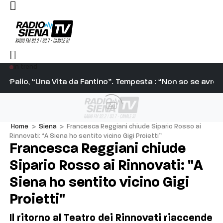
In trend
e urbana e il recupero degli immobili dismessi
Palio, “Una Vita da Fantino”. Tempesta : “Non so se avrò
Ve
Ad
Home
>
Siena
>
Francesca Reggiani chiude Sipario Rosso ai
Rinnovati: “A Siena ho sentito vicino Gigi Proietti”
Francesca Reggiani chiude
Sipario Rosso ai Rinnovati: "A
Siena ho sentito vicino Gigi
Proietti"
Il ritorno al Teatro dei Rinnovati riaccende