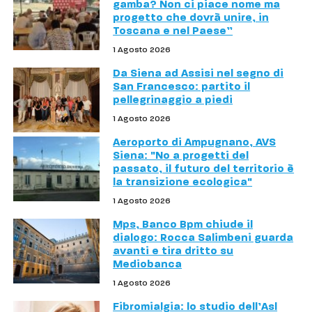
gamba? Non ci piace nome ma
progetto che dovrà unire, in
Toscana e nel Paese”
1 Agosto 2026
Da Siena ad Assisi nel segno di
San Francesco: partito il
pellegrinaggio a piedi
1 Agosto 2026
Aeroporto di Ampugnano, AVS
Siena: "No a progetti del
passato, il futuro del territorio è
la transizione ecologica"
1 Agosto 2026
Mps, Banco Bpm chiude il
dialogo: Rocca Salimbeni guarda
avanti e tira dritto su
Mediobanca
1 Agosto 2026
Fibromialgia: lo studio dell’Asl