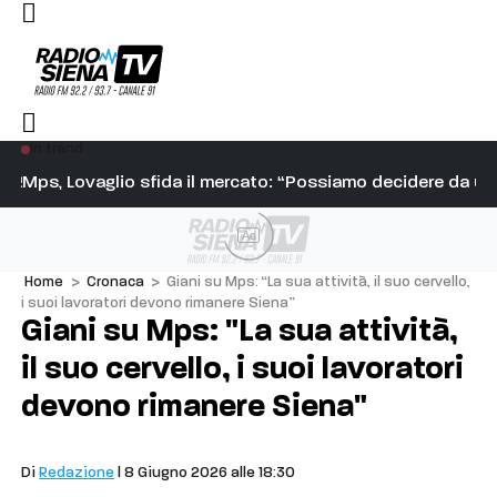
In trend
“Respingiamo ogni ipotesi di smantellamento e siamo pronti a
Mps, Lovaglio sfida il mercato: “Possiamo decidere da un
Ve
Ad
Home
>
Cronaca
>
Giani su Mps: “La sua attività, il suo cervello,
i suoi lavoratori devono rimanere Siena”
Giani su Mps: "La sua attività,
il suo cervello, i suoi lavoratori
devono rimanere Siena"
Cronaca
Di
Redazione
| 8 Giugno 2026 alle 18:30