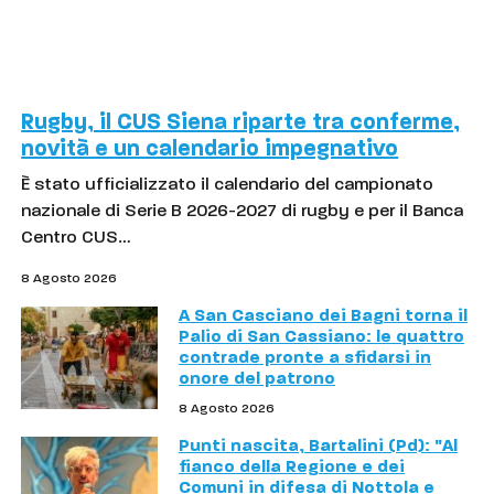
Rugby, il CUS Siena riparte tra conferme,
novità e un calendario impegnativo
È stato ufficializzato il calendario del campionato
nazionale di Serie B 2026-2027 di rugby e per il Banca
Centro CUS…
8 Agosto 2026
A San Casciano dei Bagni torna il
Palio di San Cassiano: le quattro
contrade pronte a sfidarsi in
onore del patrono
8 Agosto 2026
Punti nascita, Bartalini (Pd): "Al
fianco della Regione e dei
Comuni in difesa di Nottola e