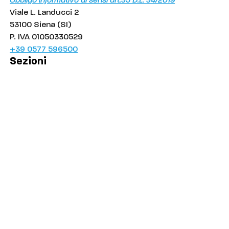
Obbligo informativa ai sensi art.35 D.L. 34/2019
Viale L. Landucci 2
53100 Siena (SI)
P. IVA 01050330529
+39 0577 596500
Sezioni
Palinsesto
Cronaca
Salute
Politica
Economia
Sport
Comuni