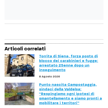
Articoli correlati
Torrita di Siena, forza posto di
blocco dei carabinieri e fugge:
arrestato 25enne dopo un
inseguimento
8 Agosto 2026
Punto nascita Campostaggia,
sindaci della Valdelsa:
“Respingiamo ogni ipotesi di
smantellamento e siamo pronti a
mobilitare i territori”