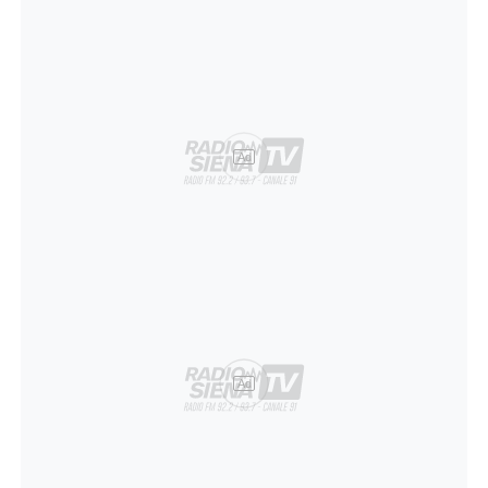
Ad
Ad