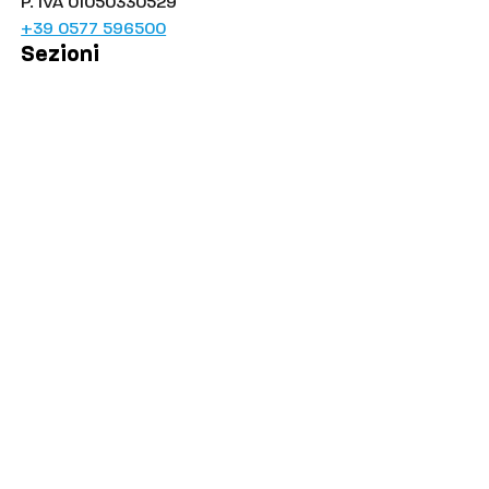
P. IVA 01050330529
+39 0577 596500
Sezioni
Palinsesto
Cronaca
Salute
Politica
Economia
Sport
Comuni
Siena
Colle di Val d'Elsa