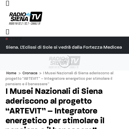
In trend
l capitano su Diosu sono state poco corrette”
Siena. L’Eclissi di Sole si vedrà dalla Fortezza Medicea
Si
Ad
Home
>
Cronaca
>
I Musei Nazionali di Siena aderiscono al
progetto “ARTEVIT” – Integratore energetico per stimolare il
pensiero e il benessere”
I Musei Nazionali di Siena
aderiscono al progetto
“ARTEVIT” – Integratore
energetico per stimolare il