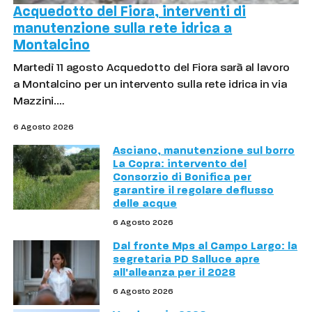
Acquedotto del Fiora, interventi di
manutenzione sulla rete idrica a
Montalcino
Martedì 11 agosto Acquedotto del Fiora sarà al lavoro
a Montalcino per un intervento sulla rete idrica in via
Mazzini.…
6 Agosto 2026
Asciano, manutenzione sul borro
La Copra: intervento del
Consorzio di Bonifica per
garantire il regolare deflusso
delle acque
6 Agosto 2026
Dal fronte Mps al Campo Largo: la
segretaria PD Salluce apre
all'alleanza per il 2028
6 Agosto 2026