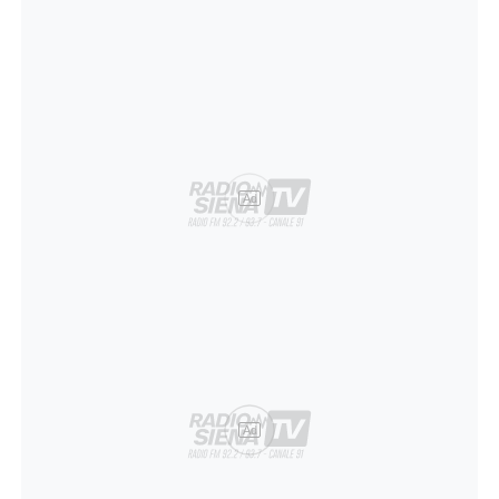
Ad
Ad