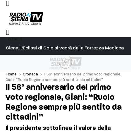
In trend
l capitano su Diosu sono state poco corrette”
Siena. L’Eclissi di Sole si vedrà dalla Fortezza Medicea
Si
Ad
Home
>
Cronaca
>
Il 56° anniversario del primo voto regionale,
Giani: “Ruolo Regione sempre più sentito da cittadini”
Il 56° anniversario del primo
voto regionale, Giani: “Ruolo
Regione sempre più sentito da
cittadini”
Il presidente sottolinea il valore della