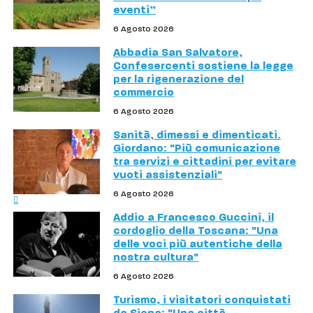
eventi”
6 Agosto 2026
Abbadia San Salvatore,
Confesercenti sostiene la legge
per la rigenerazione del
commercio
6 Agosto 2026
Sanità, dimessi e dimenticati.
Giordano: "Più comunicazione
tra servizi e cittadini per evitare
vuoti assistenziali"
6 Agosto 2026
Addio a Francesco Guccini, il
cordoglio della Toscana: "Una
delle voci più autentiche della
nostra cultura"
6 Agosto 2026
Turismo, i visitatori conquistati