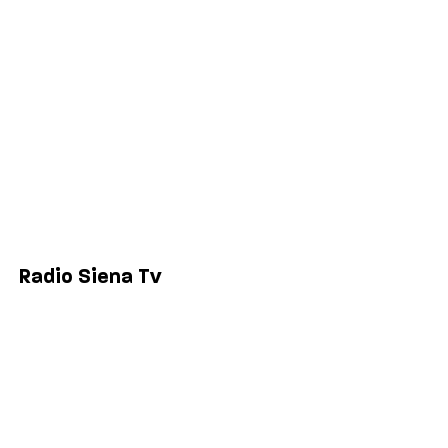
Economia
Sport
Comuni
Siena
Colle di Val d'Elsa
Poggibonsi
Radio Siena Tv
Chi siamo
Contatti
Lavora con noi
Privacy & Cookie Policy