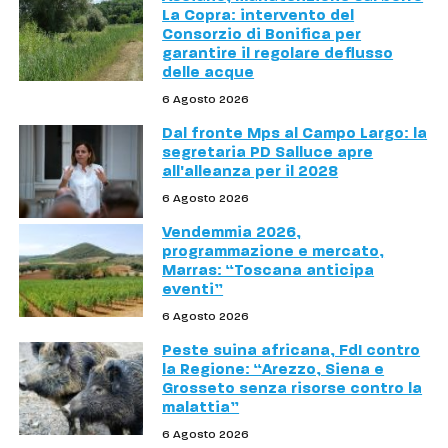
La Copra: intervento del
Consorzio di Bonifica per
garantire il regolare deflusso
delle acque
6 Agosto 2026
Dal fronte Mps al Campo Largo: la
segretaria PD Salluce apre
all'alleanza per il 2028
6 Agosto 2026
Vendemmia 2026,
programmazione e mercato,
Marras: “Toscana anticipa
eventi”
6 Agosto 2026
Peste suina africana, FdI contro
la Regione: “Arezzo, Siena e
Grosseto senza risorse contro la
malattia”
6 Agosto 2026