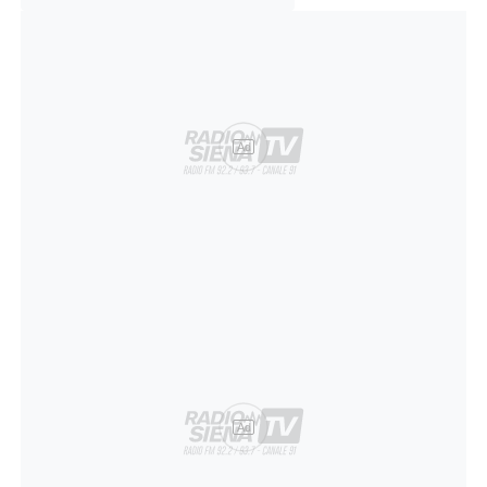
Ad
Ad