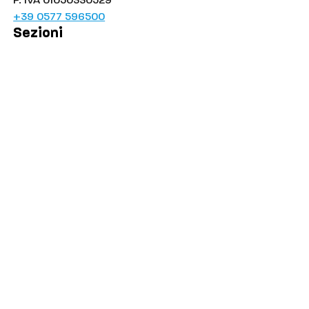
P. IVA 01050330529
+39 0577 596500
Sezioni
Palinsesto
Cronaca
Salute
Politica
Economia
Sport
Comuni
Siena
Colle di Val d'Elsa