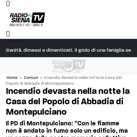
In trend
attacco unitario a Giorgetti e alla destra senese
Sanità, dimessi e dimenticati. Il grido di una famiglia se
Fu
Ad
Home
>
Comuni
>
Incendio devasta nella notte la Casa del
Popolo di Abbadia di Montepulciano
Incendio devasta nella notte la
Casa del Popolo di Abbadia di
Montepulciano
Il PD di Montepulciano: "Con le fiamme
non è andato in fumo solo un edificio, ma