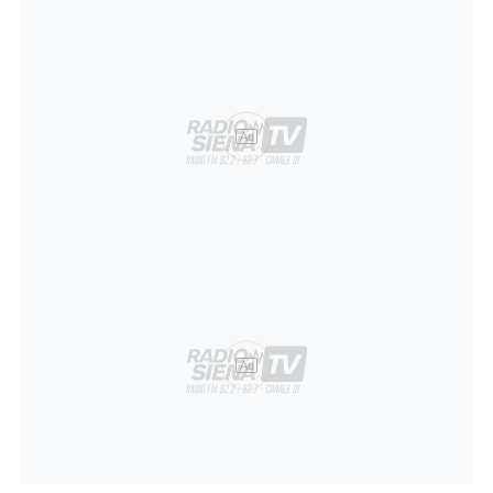
Ad
Ad