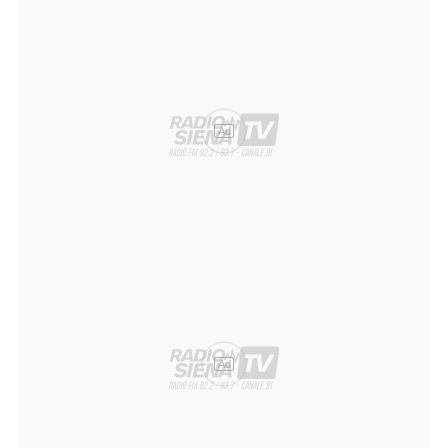
Ad
Ad