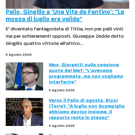
Palio, Gingillo a 'Una Vita da Fantino': "La
mossa di luglio era valida"
E’ diventato l’antagonista di Tittia, non per palii vinti
ma per schieramenti opposti. Giuseppe Zedde detto
Gingillo quattro vittorie all’attivo…
5 Agosto 2026
Mps, Giorgetti sulla cessione
quote del Mef: "L'avevamo
programmata, ma non vogliamo
interferire"
5 Agosto 2026
Verso il Palio di agosto, Ricci
(Torre): "A luglio con Scompiglio
abbiamo deciso insieme. Il
rapporto resta lo stesso"
5 Agosto 2026