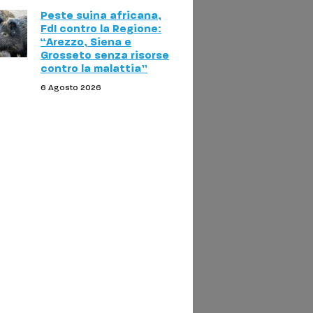
Peste suina africana,
FdI contro la Regione:
“Arezzo, Siena e
Grosseto senza risorse
contro la malattia”
6 Agosto 2026