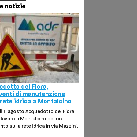
e notizie
dotto del Fiora,
venti di manutenzione
 rete idrica a Montalcino
ì 11 agosto Acquedotto del Fiora
l lavoro a Montalcino per un
nto sulla rete idrica in via Mazzini.