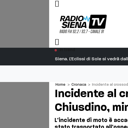
In trend
Siena. L’Eclissi di Sole si vedrà d
Home
>
Cronaca
>
Incidente al crosso
Incidente al 
Chiusdino, mi
L'incidente di moto è acca
stato trasportato all'ospe