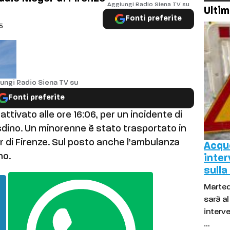
Aggiungi Radio Siena TV su
Ultim
Fonti preferite
15
ungi Radio Siena TV su
Fonti preferite
 attivato alle ore 16:06, per un incidente di
dino. Un minorenne è stato trasportato in
 di Firenze. Sul posto anche l’ambulanza
Acque
no.
inter
sulla
Marted
sarà a
interve
…