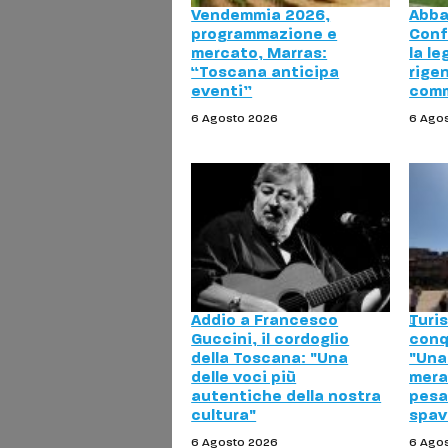
Vendemmia 2026,
Abba
programmazione e
Conf
mercato, Marras:
la le
“Toscana anticipa
rige
eventi”
comm
6 Agosto 2026
6 Ago
Addio a Francesco
Turis
Guccini, il cordoglio
conq
della Toscana: "Una
"Una
delle voci più
merav
autentiche della nostra
pesa 
cultura"
spav
6 Agosto 2026
6 Ago