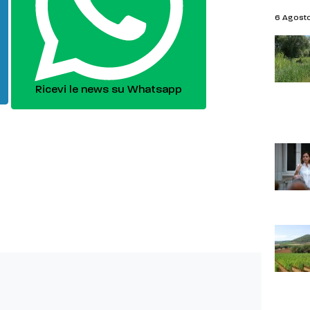
6 Agost
Ricevi le news su Whatsapp