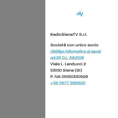
RadioSienaTV S.r.l.
Società con unico socio
Obbligo informativa ai sensi
art.35 D.L. 34/2019
Viale L. Landucci 2
53100 Siena (SI)
P. IVA 01050330529
+39 0577 596500