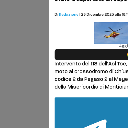
Cronaca
Chiusdino
Di
Redazione
| 29 Dicembre 2025 alle 19:
Aggi
Intervento del 118 dell’Asl Tse,
moto al crossodromo di Chius
codice 2 da Pegaso 2 al Meyer
della Misericordia di Monticia