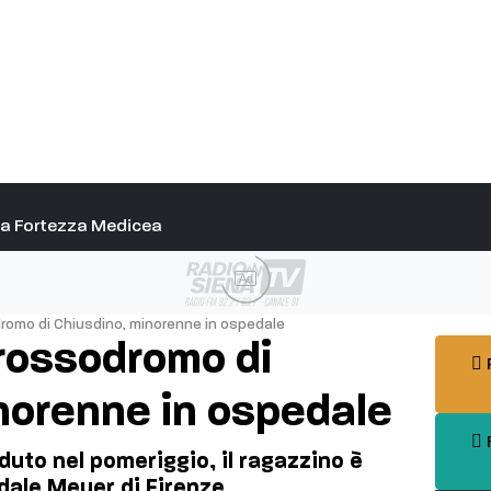
alla Fortezza Medicea
Ad
dromo di Chiusdino, minorenne in ospedale
crossodromo di
P
norenne in ospedale
F
duto nel pomeriggio, il ragazzino è
dale Meyer di Firenze