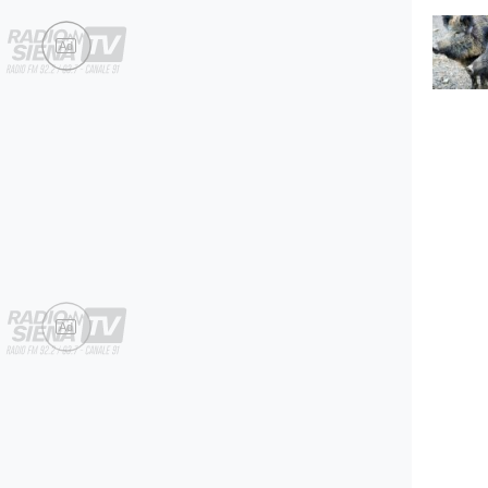
Ad
Ad