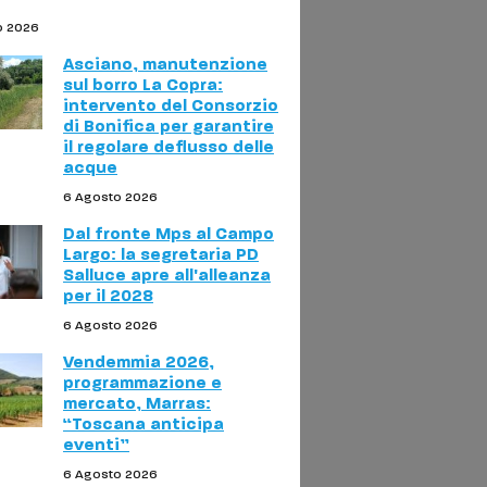
o 2026
Asciano, manutenzione
sul borro La Copra:
intervento del Consorzio
di Bonifica per garantire
il regolare deflusso delle
acque
6 Agosto 2026
Dal fronte Mps al Campo
Largo: la segretaria PD
Salluce apre all'alleanza
per il 2028
6 Agosto 2026
Vendemmia 2026,
programmazione e
mercato, Marras:
“Toscana anticipa
eventi”
6 Agosto 2026