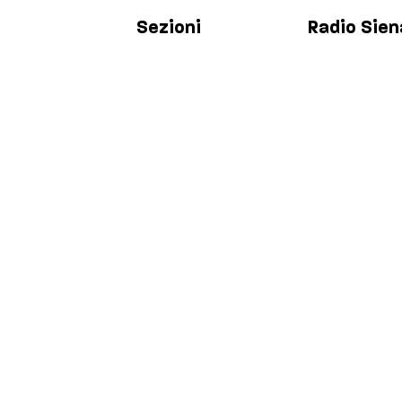
Sezioni
Radio Sien
Palinsesto
Chi siamo
Cronaca
Contatti
Salute
Lavora con 
Politica
Privacy & C
Policy
Economia
Sport
Comuni
Siena
Colle di Val d'Elsa
Poggibonsi