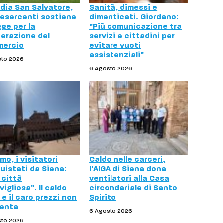
dia San Salvatore,
Sanità, dimessi e
esercenti sostiene
dimenticati. Giordano:
gge per la
"Più comunicazione tra
nerazione del
servizi e cittadini per
ercio
evitare vuoti
assistenziali"
sto 2026
6 Agosto 2026
mo, i visitatori
Caldo nelle carceri,
uistati da Siena:
l'AIGA di Siena dona
 città
ventilatori alla Casa
igliosa". Il caldo
circondariale di Santo
e il caro prezzi non
Spirito
enta
6 Agosto 2026
sto 2026