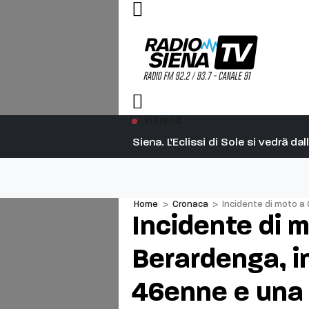
In trend
Siena. L’Eclissi di Sole si vedrà d
Home
>
Cronaca
>
Incidente di moto a
Incidente di 
Berardenga, i
46enne e una