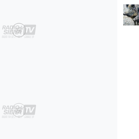
Ad
Ad