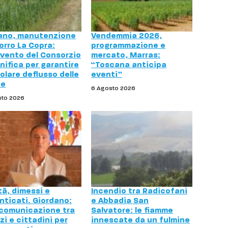
ano, manutenzione
Vendemmia 2026,
orro La Copra:
programmazione e
rvento del Consorzio
mercato, Marras:
nifica per garantire
“Toscana anticipa
golare deflusso delle
eventi”
ue
6 Agosto 2026
sto 2026
tà, dimessi e
Incendio tra Radicofani
nticati. Giordano:
e Abbadia San
 comunicazione tra
Salvatore: le fiamme
zi e cittadini per
innescate da un fulmine