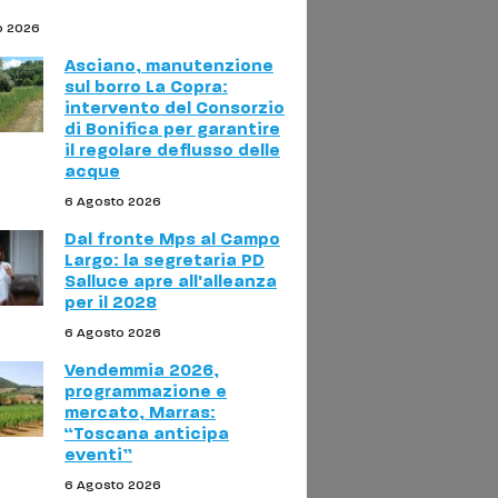
o 2026
Asciano, manutenzione
sul borro La Copra:
intervento del Consorzio
di Bonifica per garantire
il regolare deflusso delle
acque
6 Agosto 2026
Dal fronte Mps al Campo
Largo: la segretaria PD
Salluce apre all'alleanza
per il 2028
6 Agosto 2026
Vendemmia 2026,
programmazione e
mercato, Marras:
“Toscana anticipa
eventi”
6 Agosto 2026