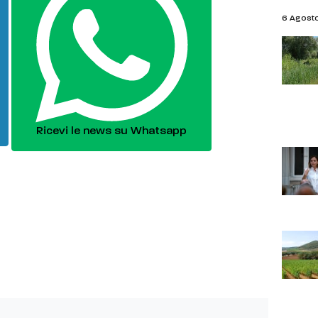
6 Agost
Ricevi le news su Whatsapp