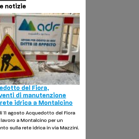
e notizie
dotto del Fiora,
venti di manutenzione
 rete idrica a Montalcino
ì 11 agosto Acquedotto del Fiora
l lavoro a Montalcino per un
nto sulla rete idrica in via Mazzini.