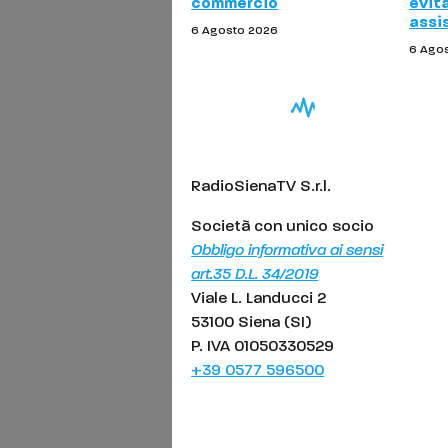
commercio
evit
assi
6 Agosto 2026
6 Ago
RadioSienaTV S.r.l.
Società con unico socio
Obbligo informativa ai sensi
art.35 D.L. 34/2019
Viale L. Landucci 2
53100 Siena (SI)
P. IVA 01050330529
+39 0577 596500