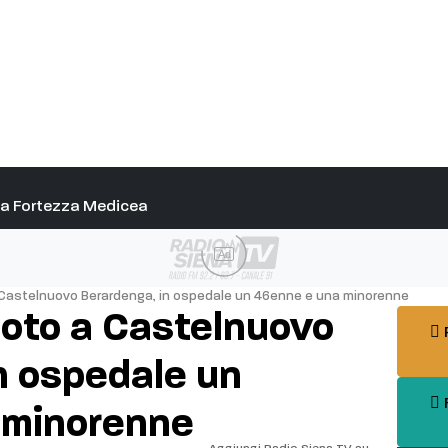
alla Fortezza Medicea
Ad
 Castelnuovo Berardenga, in ospedale un 46enne e una minorenne
moto a Castelnuovo
P
n ospedale un
F
 minorenne