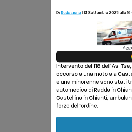
Comuni
Cronaca
Castelnuovo
Di
Redazione
| 13 Settembre 2025 alle 16
Aggi
Intervento del 118 dell’Asl Tse,
occorso a una moto a a Caste
e una minorenne sono stati tr
automedica di Radda in Chiant
Castellina in Chianti, ambulan
forze dell’ordine.