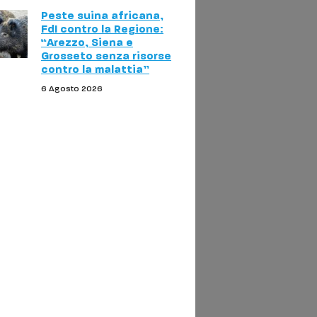
Peste suina africana,
FdI contro la Regione:
“Arezzo, Siena e
Grosseto senza risorse
contro la malattia”
6 Agosto 2026