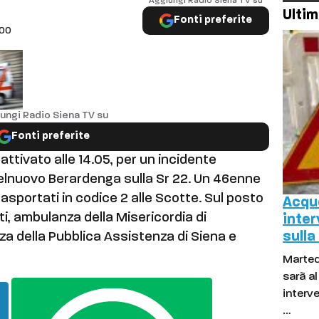
Aggiungi Radio Siena TV su
Ultim
 Berardenga
Fonti preferite
:00
ungi Radio Siena TV su
Fonti preferite
 attivato alle 14.05, per un incidente
lnuovo Berardenga sulla Sr 22. Un 46enne
asportati in codice 2 alle Scotte. Sul posto
Acque
i, ambulanza della Misericordia di
inter
sulla
za della Pubblica Assistenza di Siena e
Marted
sarà a
interve
…