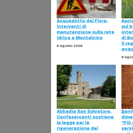
Acquedotto del Fiora,
Asci
interventi di
sul b
manutenzione sulla rete
inte
idrica a Montalcino
di Bo
il re
6 Agosto 2026
acq
6 Ago
Abbadia San Salvatore,
Sani
Confesercenti sostiene
dime
la legge per la
"Più
rigenerazione del
servi