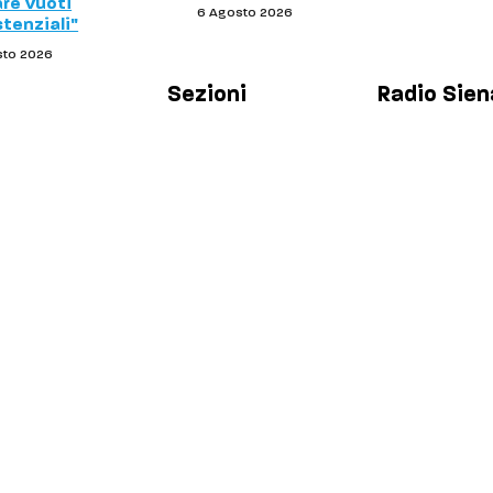
are vuoti
6 Agosto 2026
stenziali"
sto 2026
Sezioni
Radio Sien
Palinsesto
Chi siamo
Cronaca
Contatti
Salute
Lavora con 
Politica
Privacy & C
Policy
Economia
Sport
Comuni
Siena