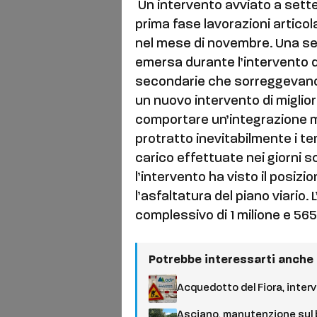
Un intervento avviato a sett
prima fase lavorazioni articol
nel mese di novembre. Una sec
emersa durante l’intervento di
secondarie che sorreggevano l
un nuovo intervento di miglio
comportare un’integrazione mi
protratto inevitabilmente i te
carico effettuate nei giorni s
l’intervento ha visto il posiz
l’asfaltatura del piano viario
complessivo di 1 milione e 565
Potrebbe interessarti anche
Acquedotto del Fiora, interv
Asciano, manutenzione sul b