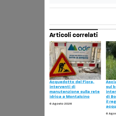
Articoli correlati
Acquedotto del Fiora,
Asci
interventi di
sul b
manutenzione sulla rete
inte
idrica a Montalcino
di Bo
il re
6 Agosto 2026
acq
6 Ago