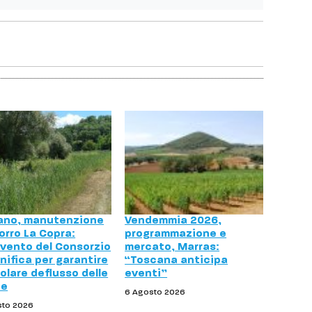
ano, manutenzione
Vendemmia 2026,
orro La Copra:
programmazione e
rvento del Consorzio
mercato, Marras:
nifica per garantire
“Toscana anticipa
golare deflusso delle
eventi”
ue
6 Agosto 2026
sto 2026