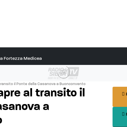
alla Fortezza Medicea
Ad
l transito il Ponte della Casanova a Buonconvento
apre al transito il
P
asanova a
F
o