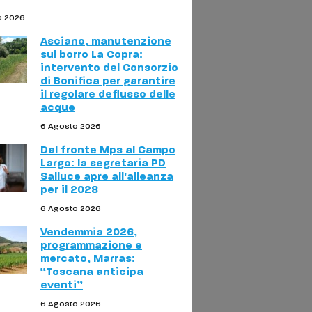
o 2026
Asciano, manutenzione
sul borro La Copra:
intervento del Consorzio
di Bonifica per garantire
il regolare deflusso delle
acque
6 Agosto 2026
Dal fronte Mps al Campo
Largo: la segretaria PD
Salluce apre all'alleanza
per il 2028
6 Agosto 2026
Vendemmia 2026,
programmazione e
mercato, Marras:
“Toscana anticipa
eventi”
6 Agosto 2026