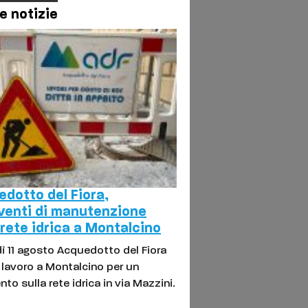
e notizie
dotto del Fiora,
venti di manutenzione
 rete idrica a Montalcino
ì 11 agosto Acquedotto del Fiora
l lavoro a Montalcino per un
nto sulla rete idrica in via Mazzini.