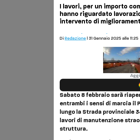
I lavori, per un importo co
hanno riguardato lavorazio
intervento di miglioramen
Comuni
Cronaca
Buonconven
Di
Redazione
| 31 Gennaio 2025 alle 11:25
Aggi
Sabato 8 febbraio sarà riaper
entrambi i sensi di marcia i
lungo la Strada provinciale 
lavori di manutenzione strao
struttura.