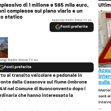
mplessivo di 1 milione e 565 mila euro,
Ultim
ni complesse sul piano viario e un
to statico
Aggiungi Radio Siena TV su
to
Fonti preferite
ungi Radio Siena TV su
Fonti preferite
Acque
to al transito veicolare e pedonale in
inter
l Ponte della Casanova sul fiume Ombrone
sulla
34/d nel Comune di Buonconvento dopo i
Marted
rdinaria che hanno interessato la
sarà a
interve
…