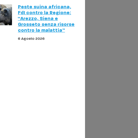
Peste suina africana,
FdI contro la Regione:
“Arezzo, Siena e
Grosseto senza risorse
contro la malattia”
6 Agosto 2026