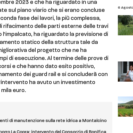
embre 2023 e che ha riguardato in una
6 Agost
ate sul piano viario che si erano concluse
onda fase dei lavori, la più complessa,
 rifacimento delle parti esterne delle travi
’impalcato, ha riguardato la previsione di
ramento statico della struttura tale da
gliorativa del progetto che ne ha
mpi di esecuzione. Al termine delle prove di
corsi e che hanno dato esito positivo,
ionamento dei guard rail e si concluderà con
. L’intervento ha avuto un investimento
 mila euro.
enti di manutenzione sulla rete idrica a Montalcino
orro La Copra: intervento del Consorzio di Bonifica