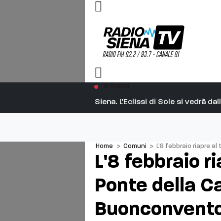
In trend
Siena. L’Eclissi di Sole si vedrà d
Home
>
Comuni
>
L’8 febbraio riapre a
L'8 febbraio ri
Ponte della C
Buonconvent