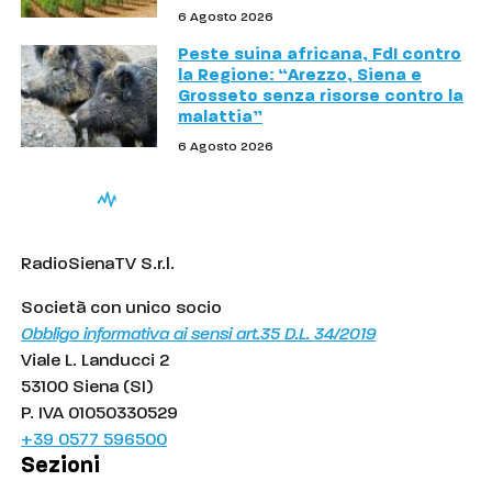
6 Agosto 2026
Peste suina africana, FdI contro
la Regione: “Arezzo, Siena e
Grosseto senza risorse contro la
malattia”
6 Agosto 2026
RadioSienaTV S.r.l.
Società con unico socio
Obbligo informativa ai sensi art.35 D.L. 34/2019
Viale L. Landucci 2
53100 Siena (SI)
P. IVA 01050330529
+39 0577 596500
Sezioni