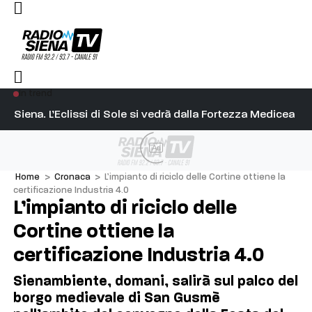
In trend
l capitano su Diosu sono state poco corrette”
Siena. L’Eclissi di Sole si vedrà dalla Fortezza Medicea
Si
Ad
Home
>
Cronaca
>
L’impianto di riciclo delle Cortine ottiene la
certificazione Industria 4.0
L’impianto di riciclo delle
Cortine ottiene la
certificazione Industria 4.0
Sienambiente, domani, salirà sul palco del
borgo medievale di San Gusmè