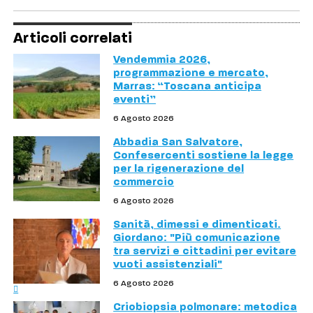
Articoli correlati
Vendemmia 2026,
programmazione e mercato,
Marras: “Toscana anticipa
eventi”
6 Agosto 2026
Abbadia San Salvatore,
Confesercenti sostiene la legge
per la rigenerazione del
commercio
6 Agosto 2026
Sanità, dimessi e dimenticati.
Giordano: "Più comunicazione
tra servizi e cittadini per evitare
vuoti assistenziali"
6 Agosto 2026
Criobiopsia polmonare: metodica