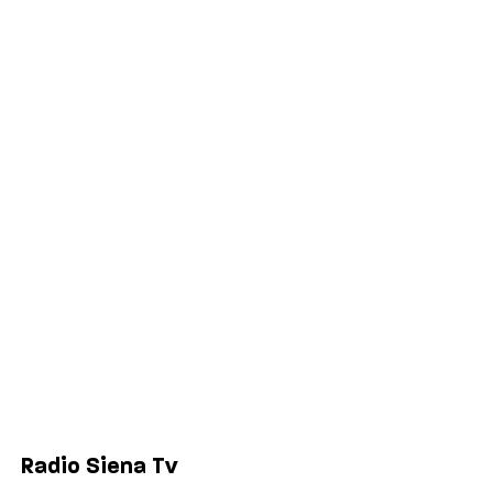
Palinsesto
Cronaca
Salute
Politica
Economia
Sport
Comuni
Siena
Colle di Val d'Elsa
Poggibonsi
Radio Siena Tv