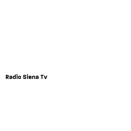
Economia
Sport
Comuni
Siena
Colle di Val d'Elsa
Poggibonsi
Radio Siena Tv
Chi siamo
Contatti
Lavora con noi
Privacy & Cookie Policy