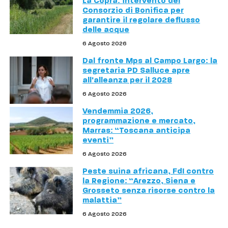
La Copra: intervento del
Consorzio di Bonifica per
garantire il regolare deflusso
delle acque
6 Agosto 2026
Dal fronte Mps al Campo Largo: la
segretaria PD Salluce apre
all'alleanza per il 2028
6 Agosto 2026
Vendemmia 2026,
programmazione e mercato,
Marras: “Toscana anticipa
eventi”
6 Agosto 2026
Peste suina africana, FdI contro
la Regione: “Arezzo, Siena e
Grosseto senza risorse contro la
malattia”
6 Agosto 2026