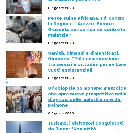
all'alleanza per il 2028
6 Agosto 2026
Peste suina africana, FdI contro
la Regione: “Arezzo, Siena e
Grosseto senza risorse contro la
malattia”
6 Agosto 2026
Sanità, dimessi e dimenticati.
Giordano: "Più comunicazione
tra servizi e cittadini per evitare
vuoti assistenziali"
6 Agosto 2026
Criobiopsia polmonare: metodica
che apre nuove prospettive nella
diagnosi delle malattie rare del
polmone
6 Agosto 2026
Turismo, i visitatori conquistati
da Siena: "Una città