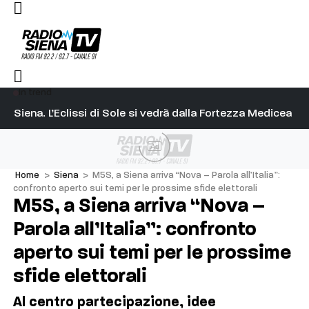
In trend
l capitano su Diosu sono state poco corrette”
Siena. L’Eclissi di Sole si vedrà dalla Fortezza Medicea
Si
Ad
Home
>
Siena
>
M5S, a Siena arriva “Nova – Parola all’Italia”:
confronto aperto sui temi per le prossime sfide elettorali
M5S, a Siena arriva “Nova –
Parola all’Italia”: confronto
aperto sui temi per le prossime
sfide elettorali
Al centro partecipazione, idee