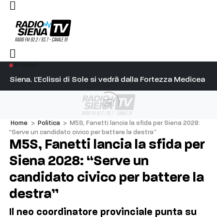
In trend
l capitano su Diosu sono state poco corrette”
Siena. L’Eclissi di Sole si vedrà dalla Fortezza Medicea
Si
Ad
Home
>
Politica
>
M5S, Fanetti lancia la sfida per Siena 2028:
“Serve un candidato civico per battere la destra”
M5S, Fanetti lancia la sfida per
Siena 2028: “Serve un
candidato civico per battere la
destra”
Il neo coordinatore provinciale punta su