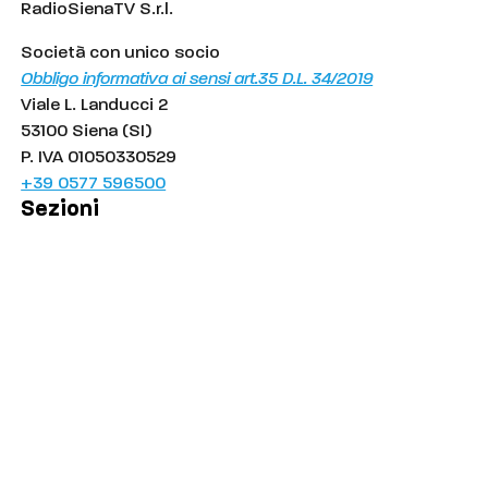
RadioSienaTV S.r.l.
Società con unico socio
Obbligo informativa ai sensi art.35 D.L. 34/2019
Viale L. Landucci 2
53100 Siena (SI)
P. IVA 01050330529
+39 0577 596500
Sezioni
Palinsesto
Cronaca
Salute
Politica
Economia
Sport