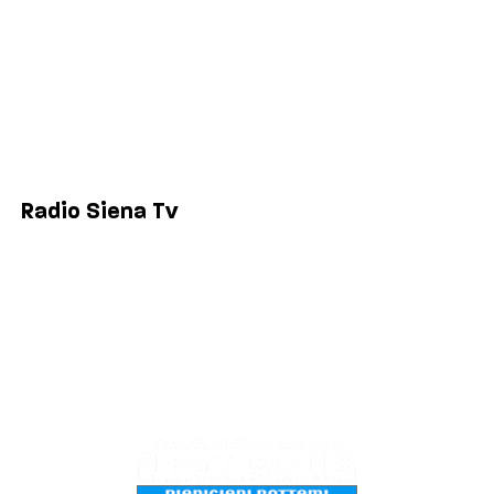
Comuni
Siena
Colle di Val d'Elsa
Poggibonsi
Radio Siena Tv
Chi siamo
Contatti
Lavora con noi
Privacy & Cookie Policy