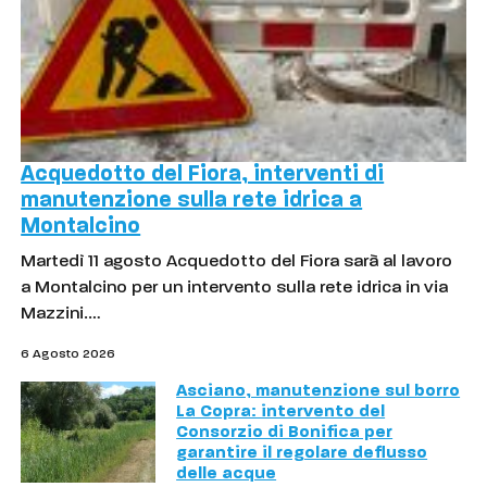
Acquedotto del Fiora, interventi di
manutenzione sulla rete idrica a
Montalcino
Martedì 11 agosto Acquedotto del Fiora sarà al lavoro
a Montalcino per un intervento sulla rete idrica in via
Mazzini.…
6 Agosto 2026
Asciano, manutenzione sul borro
La Copra: intervento del
Consorzio di Bonifica per
garantire il regolare deflusso
delle acque