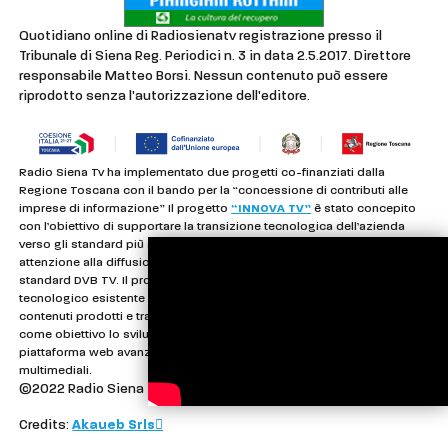
Quotidiano online di Radiosienatv registrazione presso il
Tribunale di Siena Reg. Periodici n. 3 in data 2.5.2017. Direttore
responsabile Matteo Borsi. Nessun contenuto può essere
riprodotto senza l'autorizzazione dell'editore.
Radio Siena Tv ha implementato due progetti co-finanziati dalla
Regione Toscana con il bando per la “concessione di contributi alle
imprese di informazione” Il progetto
“INNOVA TV”
è stato concepito
con l’obiettivo di supportare la transizione tecnologica dell’azienda
verso gli standard più avanzati dell’emittenza televisiva, con particolare
attenzione alla diffusione in alta definizione (HD) secondo i nuovi
standard DVB TV. Il progetto ha permesso di colmare il divario
tecnologico esistente e migliorare in modo significativo la qualità dei
contenuti prodotti e trasmessi. Il progetto
“RSONLINEW”
ha avuto
come obiettivo lo sviluppo, l’ottimizzazione e la manutenzione di una
piattaforma web avanzata per la distribuzione di contenuti
multimediali.
©2022 Radio Siena Tv • All right reserved.
Credits:
Akaueb Srls