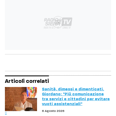
Ad
Articoli correlati
Sanità, dimessi e dimenticati.
Giordano: "Più comunicazione
tra servizi e cittadini per evitare
vuoti assistenziali"
6 Agosto 2026