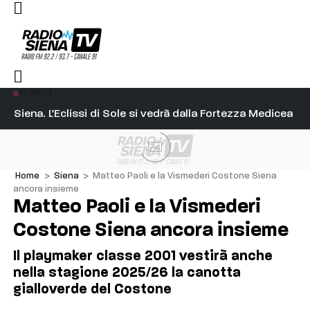
In trend
l capitano su Diosu sono state poco corrette”
Siena. L’Eclissi di Sole si vedrà dalla Fortezza Medicea
Si
Ad
Home
>
Siena
>
Matteo Paoli e la Vismederi Costone Siena
ancora insieme
Matteo Paoli e la Vismederi
Costone Siena ancora insieme
Il playmaker classe 2001 vestirà anche
nella stagione 2025/26 la canotta
gialloverde del Costone