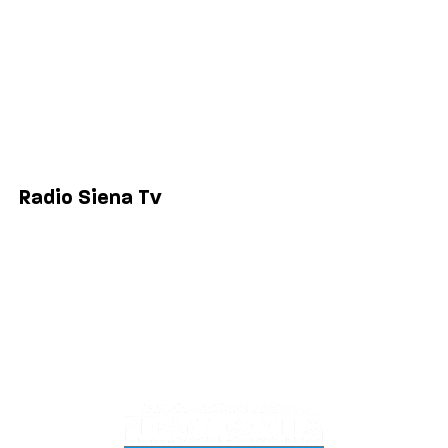
Comuni
Siena
Colle di Val d'Elsa
Poggibonsi
Radio Siena Tv
Chi siamo
Contatti
Lavora con noi
Privacy & Cookie Policy