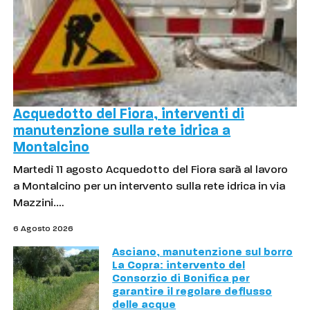
Acquedotto del Fiora, interventi di
manutenzione sulla rete idrica a
Montalcino
Martedì 11 agosto Acquedotto del Fiora sarà al lavoro
a Montalcino per un intervento sulla rete idrica in via
Mazzini.…
6 Agosto 2026
Asciano, manutenzione sul borro
La Copra: intervento del
Consorzio di Bonifica per
garantire il regolare deflusso
delle acque