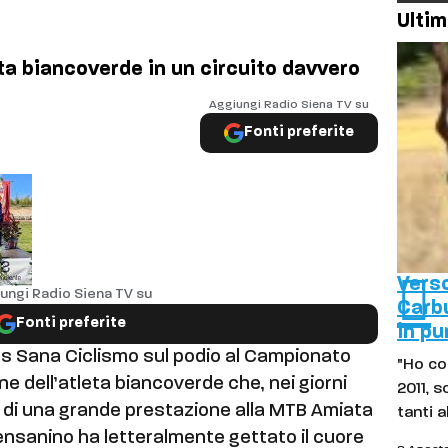
Ultim
ta biancoverde in un circuito davvero
Aggiungi Radio Siena TV su
Fonti preferite
Verso
ungi Radio Siena TV su
Carb
Fonti preferite
in pu
s Sana Ciclismo sul podio al Campionato
"Ho cor
e dell’atleta biancoverde che, nei giorni
2011, 
a di una grande prestazione alla MTB Amiata
tanti a
 mensanino ha letteralmente gettato il cuore