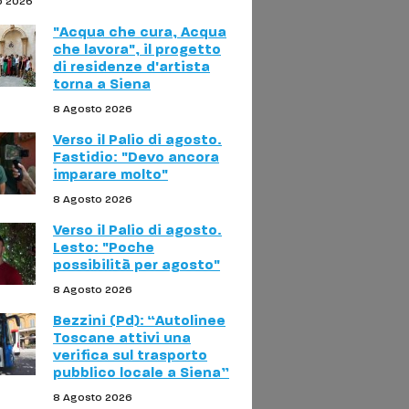
o 2026
"Acqua che cura, Acqua
che lavora", il progetto
di residenze d'artista
torna a Siena
8 Agosto 2026
Verso il Palio di agosto.
Fastidio: "Devo ancora
imparare molto"
8 Agosto 2026
Verso il Palio di agosto.
Lesto: "Poche
possibilità per agosto"
8 Agosto 2026
Bezzini (Pd): “Autolinee
Toscane attivi una
verifica sul trasporto
pubblico locale a Siena”
8 Agosto 2026