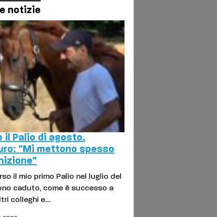
e notizie
 il Palio di agosto.
uro: "Mi mettono spesso
nizione"
so il mio primo Palio nel luglio del
sono caduto, come è successo a
ltri colleghi e…