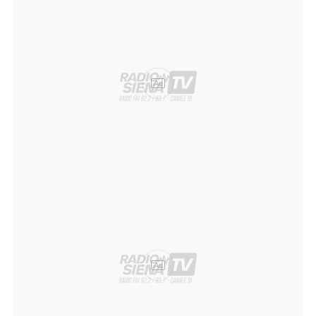
Ad
Ad