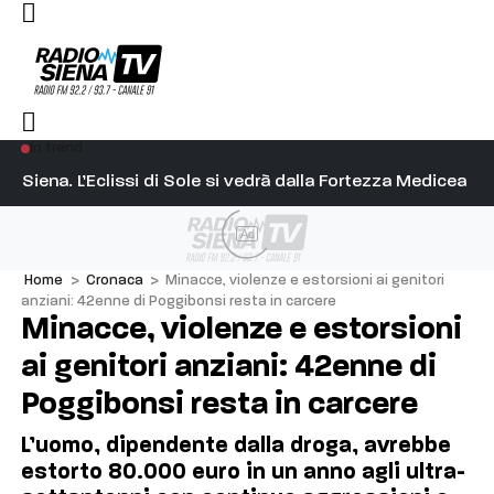
In trend
l capitano su Diosu sono state poco corrette”
Siena. L’Eclissi di Sole si vedrà dalla Fortezza Medicea
Si
Ad
Home
>
Cronaca
>
Minacce, violenze e estorsioni ai genitori
anziani: 42enne di Poggibonsi resta in carcere
Minacce, violenze e estorsioni
ai genitori anziani: 42enne di
Poggibonsi resta in carcere
L’uomo, dipendente dalla droga, avrebbe
estorto 80.000 euro in un anno agli ultra-