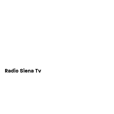
Politica
Economia
Sport
Comuni
Siena
Colle di Val d'Elsa
Poggibonsi
Radio Siena Tv
Chi siamo
Contatti
Lavora con noi