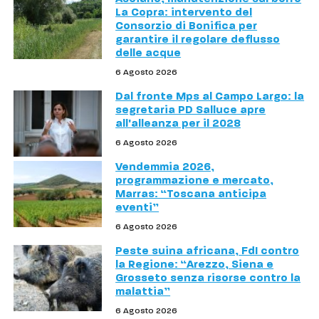
La Copra: intervento del
Consorzio di Bonifica per
garantire il regolare deflusso
delle acque
6 Agosto 2026
Dal fronte Mps al Campo Largo: la
segretaria PD Salluce apre
all'alleanza per il 2028
6 Agosto 2026
Vendemmia 2026,
programmazione e mercato,
Marras: “Toscana anticipa
eventi”
6 Agosto 2026
Peste suina africana, FdI contro
la Regione: “Arezzo, Siena e
Grosseto senza risorse contro la
malattia”
6 Agosto 2026