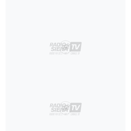
Ad
Ad