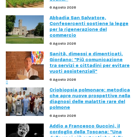
6 Agosto 2026
Abbadia San Salvatore,
Confesercenti sostiene la legge
per la rigenerazione del
commercio
6 Agosto 2026
Sanità, dimessi e dimenticati.
Giordano: "Più comunicazione
tra servizi e cittadini per evitare
vuoti assistenziali"
6 Agosto 2026
Criobiopsia polmonare: metodica
che apre nuove prospettive nella
diagnosi delle malattie rare del
polmone
6 Agosto 2026
Addio a Francesco Guccini, il
cordoglio della Toscana: "Una