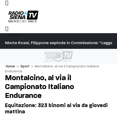
In trend
ho visto entrare da solo verso le 18, poi non l’ho più visto us
Morte Rossi, Filippone esplode in Commissione: “Leggete i
Pa
Ad
Home
>
Sport
>
Montalcino, al via il Campionato Italiano
Endurance
Montalcino, al via il
Campionato Italiano
Endurance
Equitazione: 323 binomi al via da giovedì
mattina