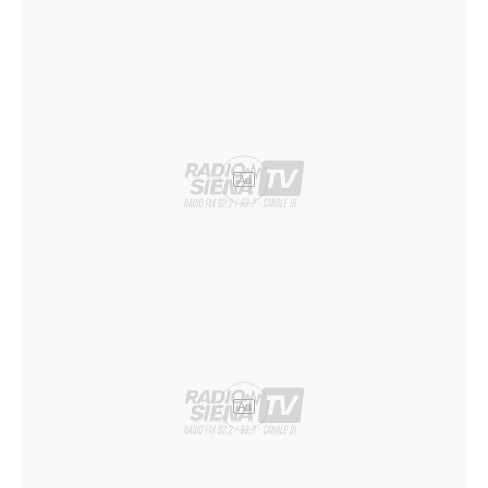
Ad
Ad