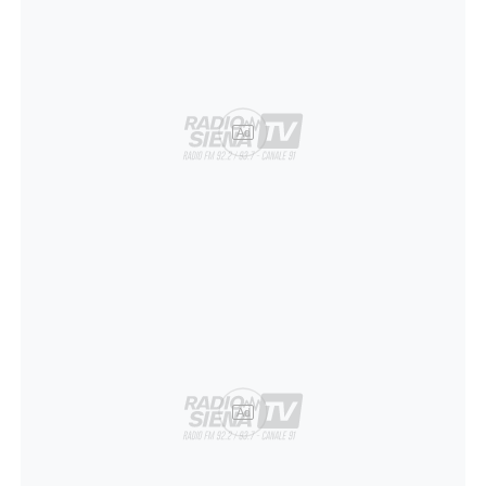
Ad
Ad