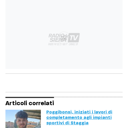
Ad
Articoli correlati
Poggibonsi, iniziati i lavori di
completamento agli impianti
sportivi di Staggia