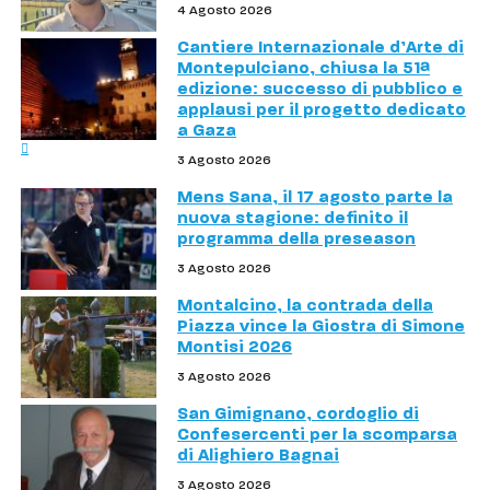
4 Agosto 2026
Cantiere Internazionale d’Arte di
Montepulciano, chiusa la 51ª
edizione: successo di pubblico e
applausi per il progetto dedicato
a Gaza
3 Agosto 2026
Mens Sana, il 17 agosto parte la
nuova stagione: definito il
programma della preseason
3 Agosto 2026
Montalcino, la contrada della
Piazza vince la Giostra di Simone
Montisi 2026
3 Agosto 2026
San Gimignano, cordoglio di
Confesercenti per la scomparsa
di Alighiero Bagnai
3 Agosto 2026