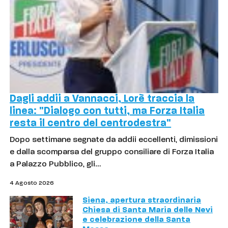
Dagli addii a Vannacci, Lorè traccia la
linea: "Dialogo con tutti, ma Forza Italia
resta il centro del centrodestra"
Dopo settimane segnate da addii eccellenti, dimissioni
e dalla scomparsa del gruppo consiliare di Forza Italia
a Palazzo Pubblico, gli…
4 Agosto 2026
Siena, apertura straordinaria
Chiesa di Santa Maria delle Nevi
e celebrazione della Santa