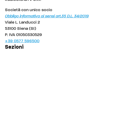
Società con unico socio
Obbligo informativa ai sensi art.35 D.L. 34/2019
Viale L. Landucci 2
53100 Siena (SI)
P. IVA 01050330529
+39 0577 596500
Sezioni
Palinsesto
Cronaca
Salute
Politica
Economia
Sport