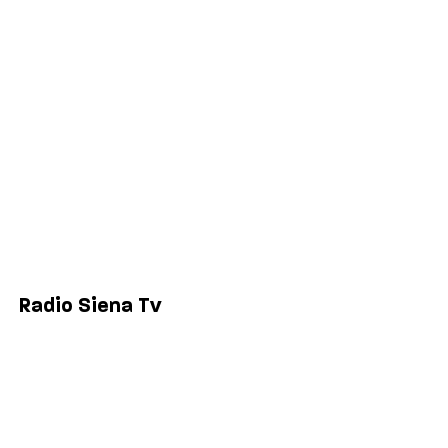
Politica
Economia
Sport
Comuni
Siena
Colle di Val d'Elsa
Poggibonsi
Radio Siena Tv
Chi siamo
Contatti
Lavora con noi