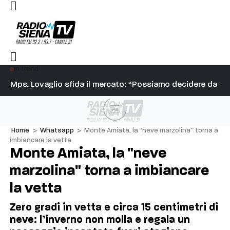
In trend
chiusura, ma da due debolezze può nascere un rilancio”
Mps, Lovaglio sfida il mercato: “Possiamo decidere da un
Ve
Ad
Home
>
Whatsapp
>
Monte Amiata, la “neve marzolina” torna a
imbiancare la vetta
Monte Amiata, la "neve
marzolina" torna a imbiancare
la vetta
Zero gradi in vetta e circa 15 centimetri di
neve: l’inverno non molla e regala un