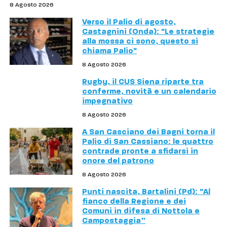
8 Agosto 2026
Verso il Palio di agosto,
Castagnini (Onda): "Le strategie
alla mossa ci sono, questo si
chiama Palio"
8 Agosto 2026
Rugby, il CUS Siena riparte tra
conferme, novità e un calendario
impegnativo
8 Agosto 2026
A San Casciano dei Bagni torna il
Palio di San Cassiano: le quattro
contrade pronte a sfidarsi in
onore del patrono
8 Agosto 2026
Punti nascita, Bartalini (Pd): "Al
fianco della Regione e dei
Comuni in difesa di Nottola e
Campostaggia”