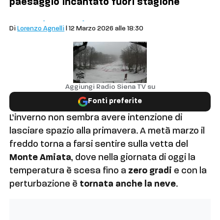
paesaggio incantato fuori stagione
Comuni
Cronaca
Abbadia San Salvatore
Di
Lorenzo Agnelli
| 12 Marzo 2026 alle 18:30
Aggiungi Radio Siena TV su
Fonti preferite
L’inverno non sembra avere intenzione di
lasciare spazio alla primavera. A metà marzo il
freddo torna a farsi sentire sulla vetta del
Monte Amiata
, dove nella giornata di oggi la
temperatura è scesa fino a
zero gradi
e con la
perturbazione è
tornata anche la
neve
.