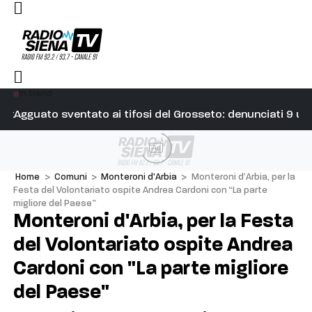
In trend
ivo correre a Siena, è stato bellissimo. Indimenticabile”
Agguato sventato ai tifosi del Grosseto: denunciati 9 ult
Il
Ad
Home
>
Comuni
>
Monteroni d'Arbia
>
Monteroni d’Arbia, per la
Festa del Volontariato ospite Andrea Cardoni con “La parte
migliore del Paese”
Monteroni d'Arbia, per la Festa
del Volontariato ospite Andrea
Cardoni con "La parte migliore
del Paese"