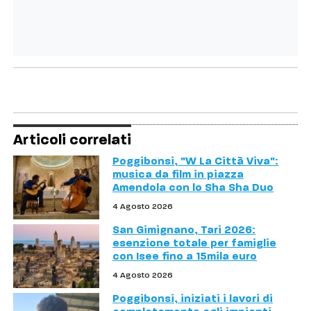
Articoli correlati
Poggibonsi, "W La Città Viva":
musica da film in piazza
Amendola con lo Sha Sha Duo
4 Agosto 2026
San Gimignano, Tari 2026:
esenzione totale per famiglie
con Isee fino a 15mila euro
4 Agosto 2026
Poggibonsi, iniziati i lavori di