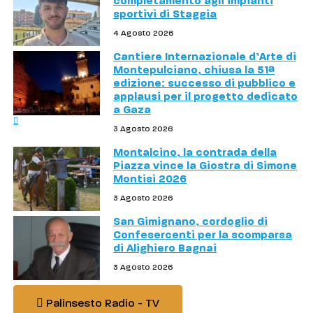
completamento agli impianti
sportivi di Staggia
4 Agosto 2026
Cantiere Internazionale d’Arte di
Montepulciano, chiusa la 51ª
edizione: successo di pubblico e
applausi per il progetto dedicato
a Gaza
3 Agosto 2026
Montalcino, la contrada della
Piazza vince la Giostra di Simone
Montisi 2026
3 Agosto 2026
San Gimignano, cordoglio di
Confesercenti per la scomparsa
di Alighiero Bagnai
3 Agosto 2026
Palinsesto Radio - TV