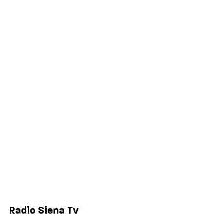
Palinsesto
Cronaca
Salute
Politica
Economia
Sport
Comuni
Siena
Colle di Val d'Elsa
Poggibonsi
Radio Siena Tv