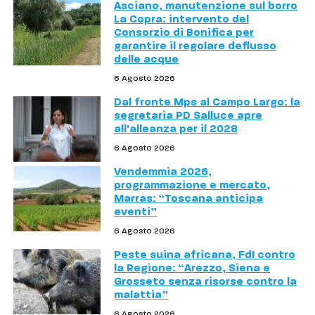
Asciano, manutenzione sul borro
La Copra: intervento del
Consorzio di Bonifica per
garantire il regolare deflusso
delle acque
6 Agosto 2026
Dal fronte Mps al Campo Largo: la
segretaria PD Salluce apre
all'alleanza per il 2028
6 Agosto 2026
Vendemmia 2026,
programmazione e mercato,
Marras: “Toscana anticipa
eventi”
6 Agosto 2026
Peste suina africana, FdI contro
la Regione: “Arezzo, Siena e
Grosseto senza risorse contro la
malattia”
6 Agosto 2026