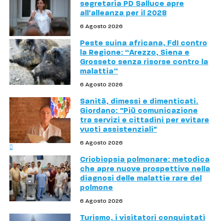
segretaria PD Salluce apre
all'alleanza per il 2028
6 Agosto 2026
Peste suina africana, FdI contro
la Regione: “Arezzo, Siena e
Grosseto senza risorse contro la
malattia”
6 Agosto 2026
Sanità, dimessi e dimenticati.
Giordano: "Più comunicazione
tra servizi e cittadini per evitare
vuoti assistenziali"
6 Agosto 2026
Criobiopsia polmonare: metodica
che apre nuove prospettive nella
diagnosi delle malattie rare del
polmone
6 Agosto 2026
Turismo, i visitatori conquistati