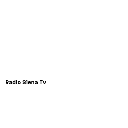
Politica
Economia
Sport
Comuni
Siena
Colle di Val d'Elsa
Poggibonsi
Radio Siena Tv
Chi siamo
Contatti
Lavora con noi