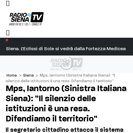
In trend
l capitano su Diosu sono state poco corrette”
Siena. L’Eclissi di Sole si vedrà dalla Fortezza Medicea
Si
Ad
Home
>
Siena
>
Mps, Iantorno (Sinistra Italiana Siena): “Il
silenzio delle istituzioni è una resa. Difendiamo il territorio”
Mps, Iantorno (Sinistra Italiana
Siena): "Il silenzio delle
istituzioni è una resa.
Difendiamo il territorio"
Il segretario cittadino attacca il sistema