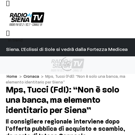
In trend
l capitano su Diosu sono state poco corrette”
Siena. L’Eclissi di Sole si vedrà dalla Fortezza Medicea
Si
Ad
Home
>
Cronaca
>
Mps, Tucci (FdI): “Non è solo una banca, ma
elemento identitario per Siena”
Mps, Tucci (FdI): “Non è solo
una banca, ma elemento
identitario per Siena”
Il consigliere regionale interviene dopo
l’offerta pubblica di acquisto e scambio,