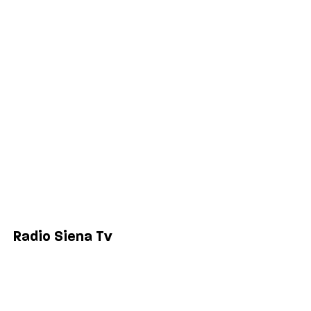
Salute
Politica
Economia
Sport
Comuni
Siena
Colle di Val d'Elsa
Poggibonsi
Radio Siena Tv
Chi siamo
Contatti