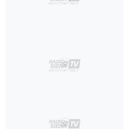
Ad
Ad