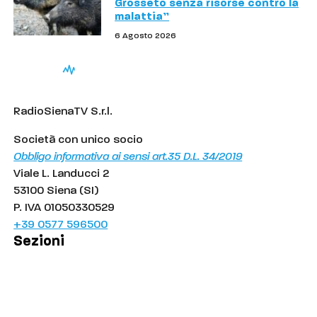
Grosseto senza risorse contro la
malattia”
6 Agosto 2026
RadioSienaTV S.r.l.
Società con unico socio
Obbligo informativa ai sensi art.35 D.L. 34/2019
Viale L. Landucci 2
53100 Siena (SI)
P. IVA 01050330529
+39 0577 596500
Sezioni
Palinsesto
Cronaca