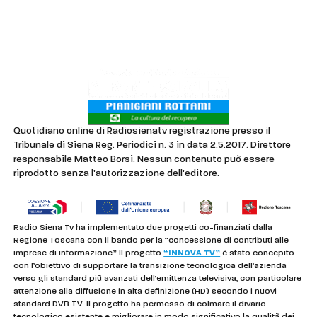
Lavora con noi
Privacy & Cookie Policy
Quotidiano online di Radiosienatv registrazione presso il
Tribunale di Siena Reg. Periodici n. 3 in data 2.5.2017. Direttore
responsabile Matteo Borsi. Nessun contenuto può essere
riprodotto senza l'autorizzazione dell'editore.
Radio Siena Tv ha implementato due progetti co-finanziati dalla
Regione Toscana con il bando per la “concessione di contributi alle
imprese di informazione” Il progetto
“INNOVA TV”
è stato concepito
con l’obiettivo di supportare la transizione tecnologica dell’azienda
verso gli standard più avanzati dell’emittenza televisiva, con particolare
attenzione alla diffusione in alta definizione (HD) secondo i nuovi
standard DVB TV. Il progetto ha permesso di colmare il divario
tecnologico esistente e migliorare in modo significativo la qualità dei