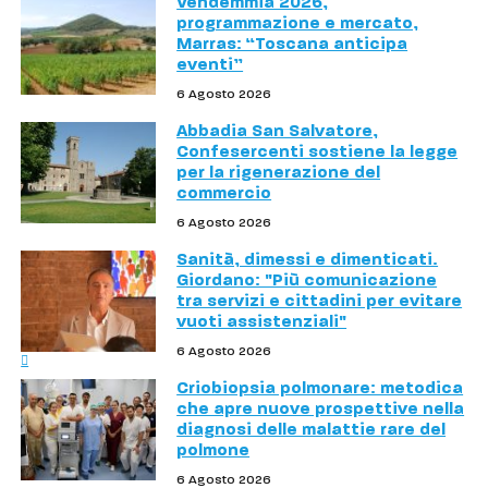
Vendemmia 2026,
programmazione e mercato,
Marras: “Toscana anticipa
eventi”
6 Agosto 2026
Abbadia San Salvatore,
Confesercenti sostiene la legge
per la rigenerazione del
commercio
6 Agosto 2026
Sanità, dimessi e dimenticati.
Giordano: "Più comunicazione
tra servizi e cittadini per evitare
vuoti assistenziali"
6 Agosto 2026
Criobiopsia polmonare: metodica
che apre nuove prospettive nella
diagnosi delle malattie rare del
polmone
6 Agosto 2026