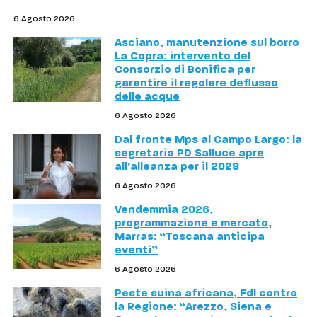
6 Agosto 2026
Asciano, manutenzione sul borro
La Copra: intervento del
Consorzio di Bonifica per
garantire il regolare deflusso
delle acque
6 Agosto 2026
Dal fronte Mps al Campo Largo: la
segretaria PD Salluce apre
all'alleanza per il 2028
6 Agosto 2026
Vendemmia 2026,
programmazione e mercato,
Marras: “Toscana anticipa
eventi”
6 Agosto 2026
Peste suina africana, FdI contro
la Regione: “Arezzo, Siena e