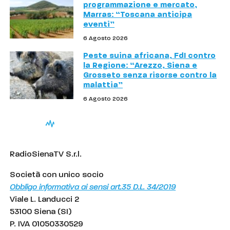
programmazione e mercato,
Marras: “Toscana anticipa
eventi”
6 Agosto 2026
Peste suina africana, FdI contro
la Regione: “Arezzo, Siena e
Grosseto senza risorse contro la
malattia”
6 Agosto 2026
RadioSienaTV S.r.l.
Società con unico socio
Obbligo informativa ai sensi art.35 D.L. 34/2019
Viale L. Landucci 2
53100 Siena (SI)
P. IVA 01050330529