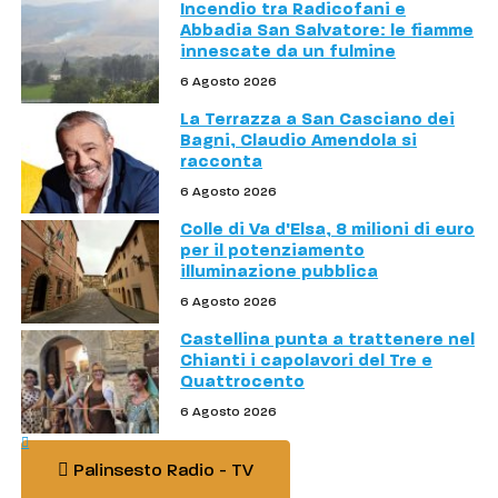
Incendio tra Radicofani e
Abbadia San Salvatore: le fiamme
innescate da un fulmine
6 Agosto 2026
La Terrazza a San Casciano dei
Bagni, Claudio Amendola si
racconta
6 Agosto 2026
Colle di Va d'Elsa, 8 milioni di euro
per il potenziamento
illuminazione pubblica
6 Agosto 2026
Castellina punta a trattenere nel
Chianti i capolavori del Tre e
Quattrocento
6 Agosto 2026
Palinsesto Radio - TV