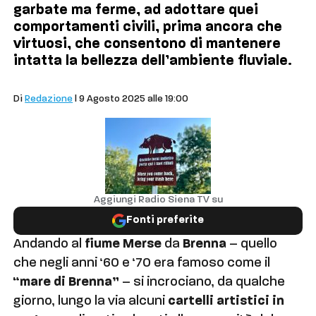
garbate ma ferme, ad adottare quei
comportamenti civili, prima ancora che
virtuosi, che consentono di mantenere
intatta la bellezza dell’ambiente fluviale.
Comuni
Di
Redazione
| 9 Agosto 2025 alle 19:00
Aggiungi Radio Siena TV su
Fonti preferite
Andando al
fiume Merse
da
Brenna
– quello
che negli anni ‘60 e ‘70 era famoso come il
“mare di Brenna”
– si incrociano, da qualche
giorno, lungo la via alcuni
cartelli artistici in