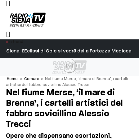
In trend
l capitano su Diosu sono state poco corrette”
Siena. L’Eclissi di Sole si vedrà dalla Fortezza Medicea
Si
Ad
Home
>
Comuni
>
Nel fiume Merse, ‘il mare di Brenna’, i cartelli
artistici del fabbro sovicillino Alessio Trecci
Nel fiume Merse, ‘il mare di
Brenna’, i cartelli artistici del
fabbro sovicillino Alessio
Trecci
Opere che dispensano esortazioni,