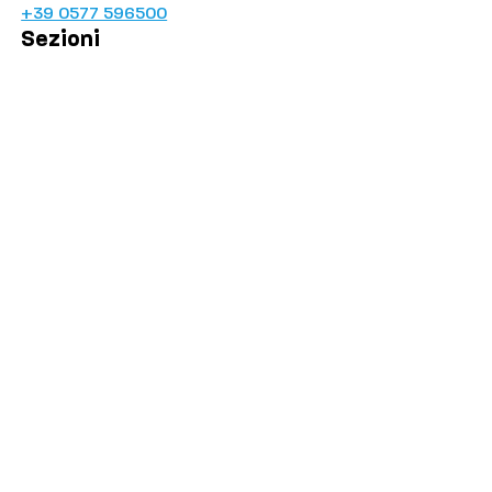
+39 0577 596500
Sezioni
Palinsesto
Cronaca
Salute
Politica
Economia
Sport
Comuni
Siena
Colle di Val d'Elsa
Poggibonsi