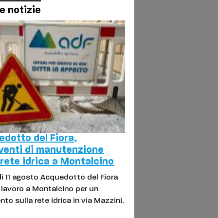
e notizie
dotto del Fiora,
venti di manutenzione
 rete idrica a Montalcino
ì 11 agosto Acquedotto del Fiora
l lavoro a Montalcino per un
nto sulla rete idrica in via Mazzini.