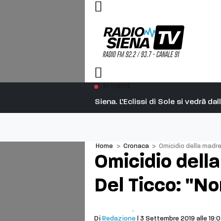
In trend
Siena. L’Eclissi di Sole si vedrà d
Home
>
Cronaca
>
Omicidio della madre
Omicidio della
Del Ticco: "N
Cronaca
Cetona
Di
Redazione
| 3 Settembre 2019 alle 19: