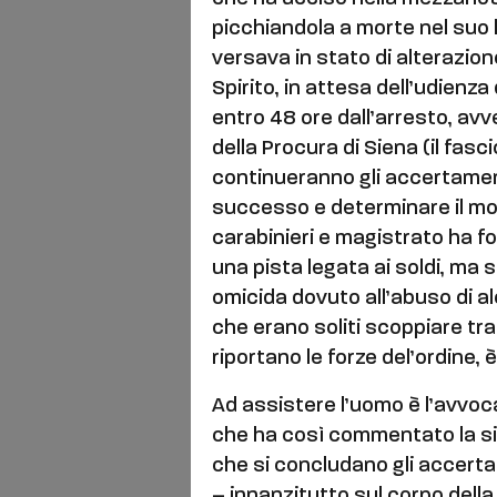
picchiandola a morte nel suo l
versava in stato di alterazion
Spirito, in attesa dell’udienza
entro 48 ore dall’arresto, avv
della Procura di Siena (il fas
continueranno gli accertamen
successo e determinare il mov
carabinieri e magistrato ha for
una pista legata ai soldi, ma si
omicida dovuto all’abuso di alco
che erano soliti scoppiare tra 
riportano le forze del’ordine, è
Ad assistere l’uomo è l’avvoc
che ha così commentato la si
che si concludano gli accertam
– innanzitutto sul corpo della