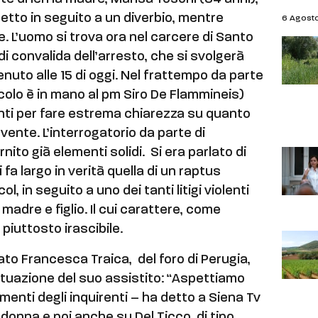
etto in seguito a un diverbio, mentre
6 Agost
e. L’uomo si trova ora nel carcere di Santo
 di convalida dell’arresto, che si svolgerà
enuto alle 15 di oggi. Nel frattempo da parte
cicolo è in mano al pm Siro De Flammineis)
ti per fare estrema chiarezza su quanto
ente. L’interrogatorio da parte di
nito già elementi solidi. Si era parlato di
 fa largo in verità quella di un raptus
l, in seguito a uno dei tanti litigi violenti
madre e figlio. Il cui carattere, come
 piuttosto irascibile.
ato Francesca Traica, del foro di Perugia,
tuazione del suo assistito: “Aspettiamo
enti degli inquirenti – ha detto a Siena Tv
 donna e poi anche su Del Ticco, di tipo