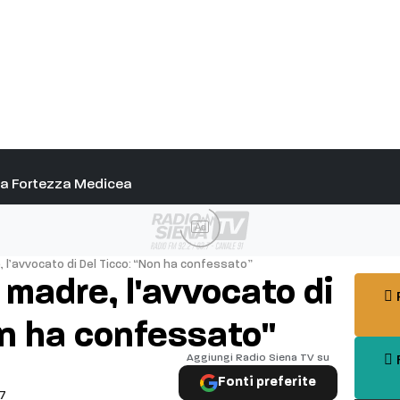
alla Fortezza Medicea
Ad
, l’avvocato di Del Ticco: “Non ha confessato”
 madre, l'avvocato di
P
on ha confessato"
Aggiungi Radio Siena TV su
F
Fonti preferite
07