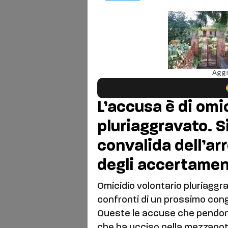
Aggi
L’accusa è di omi
pluriaggravato. S
convalida dell’ar
degli accertament
Omicidio volontario pluriaggrav
confronti di un prossimo congi
Queste le accuse che pendo
che ha ucciso nella mezzanotte