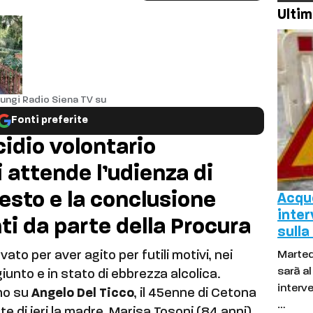
Ultim
ungi Radio Siena TV su
Fonti preferite
cidio volontario
i attende l’udienza di
resto e la conclusione
Acque
inter
i da parte della Procura
sulla
ato per aver agito per futili motivi, nei
Marted
sarà a
unto e in stato di ebbrezza alcolica.
interve
no su
Angelo Del Ticco
, il 45enne di Cetona
…
 di ieri la madre, Marisa Tosoni (84 anni),