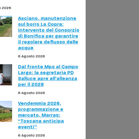
o 2026
Asciano, manutenzione
sul borro La Copra:
intervento del Consorzio
di Bonifica per garantire
il regolare deflusso delle
acque
6 Agosto 2026
Dal fronte Mps al Campo
Largo: la segretaria PD
Salluce apre all'alleanza
per il 2028
6 Agosto 2026
Vendemmia 2026,
programmazione e
mercato, Marras:
“Toscana anticipa
eventi”
6 Agosto 2026