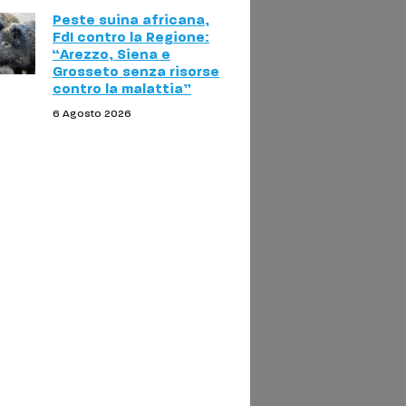
Peste suina africana,
FdI contro la Regione:
“Arezzo, Siena e
Grosseto senza risorse
contro la malattia”
6 Agosto 2026