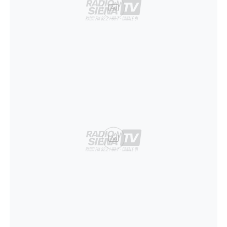
Ad
Ad