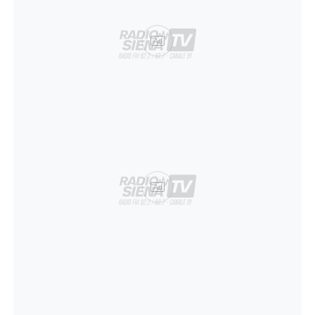
Ad
Ad