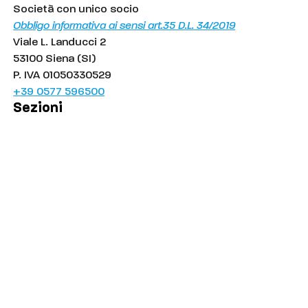
Società con unico socio
Obbligo informativa ai sensi art.35 D.L. 34/2019
Viale L. Landucci 2
53100 Siena (SI)
P. IVA 01050330529
+39 0577 596500
Sezioni
Palinsesto
Cronaca
Salute
Politica
Economia
Sport
Comuni