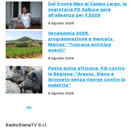
Dal fronte Mps al Campo Largo: la
segretaria PD Salluce apre
all'alleanza per il 2028
6 Agosto 2026
Vendemmia 2026,
programmazione e mercato,
Marras: “Toscana anticipa
eventi”
6 Agosto 2026
Peste suina africana, FdI contro
la Regione: “Arezzo, Siena e
Grosseto senza risorse contro la
malattia”
6 Agosto 2026
RadioSienaTV S.r.l.