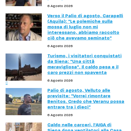
6 Agosto 2026
Verso il Palio di agosto, Carapelli
(Aquila): "Le polemiche sulla
mossa di luglio non mi
interessano, abbiamo raccolto
ciò che avevamo seminato"
6 Agosto 2026
Turismo, i visitatori conquistati
da Siena: "Una città
meravigliosa". Il caldo pesa e il
caro prezzi non spaventa
6 Agosto 2026
Palio di agosto, Velluto alle
previsite: "Vorrei rimontare
Benitos. Credo che Veranu possa
entrare tra i dieci"
6 Agosto 2026
Caldo nelle carceri, l'AIGA di
Siena dona ventilatori alla Casa