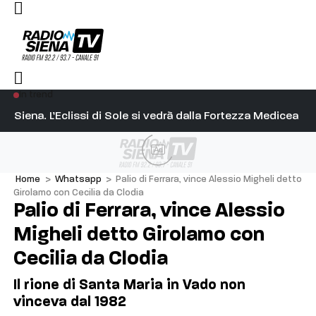
In trend
l capitano su Diosu sono state poco corrette”
Siena. L’Eclissi di Sole si vedrà dalla Fortezza Medicea
Si
Ad
Home
>
Whatsapp
>
Palio di Ferrara, vince Alessio Migheli detto
Girolamo con Cecilia da Clodia
Palio di Ferrara, vince Alessio
Migheli detto Girolamo con
Cecilia da Clodia
Il rione di Santa Maria in Vado non
vinceva dal 1982