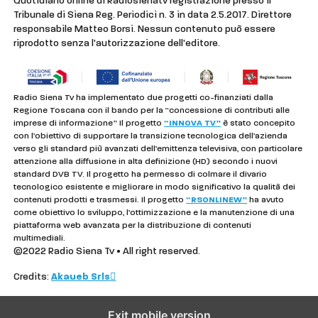
Quotidiano online di Radiosienatv registrazione presso il
Tribunale di Siena Reg. Periodici n. 3 in data 2.5.2017. Direttore
responsabile Matteo Borsi. Nessun contenuto può essere
riprodotto senza l'autorizzazione dell'editore.
Radio Siena Tv ha implementato due progetti co-finanziati dalla
Regione Toscana con il bando per la “concessione di contributi alle
imprese di informazione” Il progetto
“INNOVA TV”
è stato concepito
con l’obiettivo di supportare la transizione tecnologica dell’azienda
verso gli standard più avanzati dell’emittenza televisiva, con particolare
attenzione alla diffusione in alta definizione (HD) secondo i nuovi
standard DVB TV. Il progetto ha permesso di colmare il divario
tecnologico esistente e migliorare in modo significativo la qualità dei
contenuti prodotti e trasmessi. Il progetto
“RSONLINEW”
ha avuto
come obiettivo lo sviluppo, l’ottimizzazione e la manutenzione di una
piattaforma web avanzata per la distribuzione di contenuti
multimediali.
©2022 Radio Siena Tv • All right reserved.
Credits:
Akaueb Srls
Exit mobile version