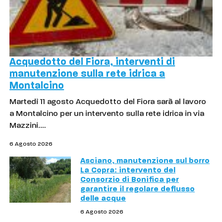
Acquedotto del Fiora, interventi di
manutenzione sulla rete idrica a
Montalcino
Martedì 11 agosto Acquedotto del Fiora sarà al lavoro
a Montalcino per un intervento sulla rete idrica in via
Mazzini.…
6 Agosto 2026
Asciano, manutenzione sul borro
La Copra: intervento del
Consorzio di Bonifica per
garantire il regolare deflusso
delle acque
6 Agosto 2026