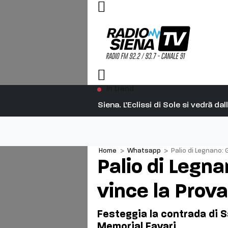
In trend
Siena. L’Eclissi di Sole si vedrà d
Home
>
Whatsapp
>
Palio di Legnano: 
Palio di Legn
vince la Prova
Festeggia la contrada di S
Memorial Favari