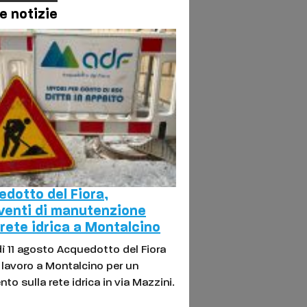
e notizie
dotto del Fiora,
venti di manutenzione
 rete idrica a Montalcino
ì 11 agosto Acquedotto del Fiora
l lavoro a Montalcino per un
nto sulla rete idrica in via Mazzini.