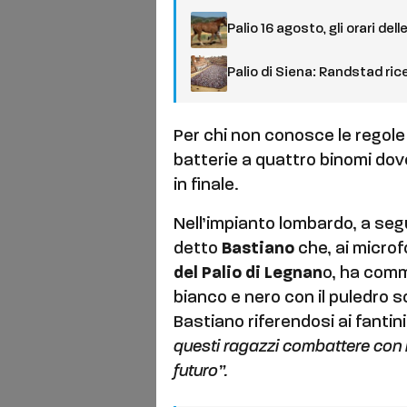
Palio 16 agosto, gli orari del
Palio di Siena: Randstad ric
Per chi non conosce le regole 
batterie a quattro binomi dove
in finale.
Nell’impianto lombardo, a segu
detto
Bastiano
che, ai microf
del Palio di Legnan
o, ha comm
bianco e nero con il puledro so
Bastiano riferendosi ai fantin
questi ragazzi combattere con il 
futuro”.