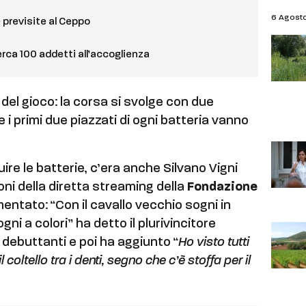
6 Agost
le previsite al Ceppo
erca 100 addetti all’accoglienza
del gioco: la corsa si svolge con due
 i primi due piazzati di ogni batteria vanno
ire le batterie, c’era anche Silvano Vigni
oni della diretta streaming della
Fondazione
entato: “Con il cavallo vecchio sogni in
gni a colori” ha detto il plurivincitore
i debuttanti e poi ha aggiunto “
Ho visto tutti
coltello tra i denti, segno che c’è stoffa per il