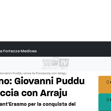
alla Fortezza Medicea
Ad
Giovanni Puddu vince la Provaccia con Arraju
ano: Giovanni Puddu
P
ccia con Arraju
F
ant'Erasmo per la conquista del