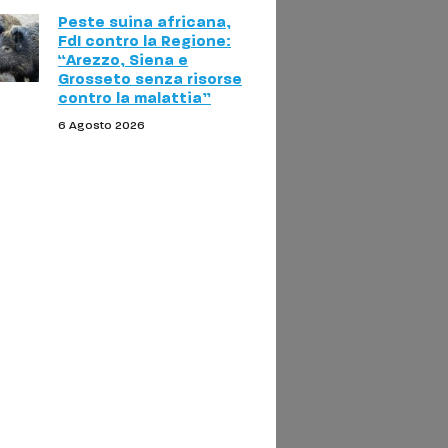
Peste suina africana,
FdI contro la Regione:
“Arezzo, Siena e
Grosseto senza risorse
contro la malattia”
6 Agosto 2026