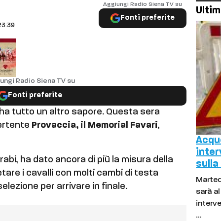
Aggiungi Radio Siena TV su
Ultim
Fonti preferite
23:39
ungi Radio Siena TV su
Fonti preferite
a tutto un altro sapore. Questa sera
ertente
Provaccia, il Memorial Favari
,
Acque
inter
rabi, ha dato ancora di più la misura della
sulla
etare i cavalli con molti cambi di testa
Marted
 selezione per arrivare in finale.
sarà a
interve
…