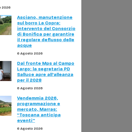
o 2026
Asciano, manutenzione
sul borro La Copra:
intervento del Consorzio
di Bonifica per garantire
il regolare deflusso delle
acque
6 Agosto 2026
Dal fronte Mps al Campo
Largo: la segretaria PD
Salluce apre all'alleanza
per il 2028
6 Agosto 2026
Vendemmia 2026,
programmazione e
mercato, Marras:
“Toscana anticipa
eventi”
6 Agosto 2026