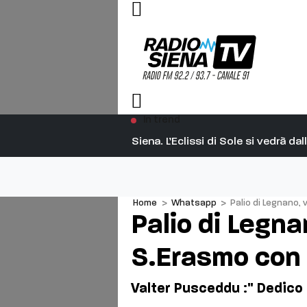
In trend
Siena. L’Eclissi di Sole si vedrà d
Home
>
Whatsapp
>
Palio di Legnano, 
Palio di Legna
S.Erasmo con 
Valter Pusceddu :" Dedico 