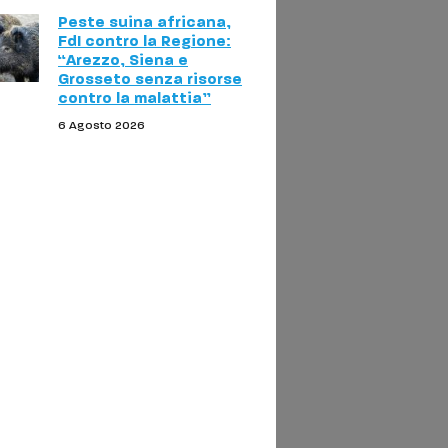
Peste suina africana,
FdI contro la Regione:
“Arezzo, Siena e
Grosseto senza risorse
contro la malattia”
6 Agosto 2026