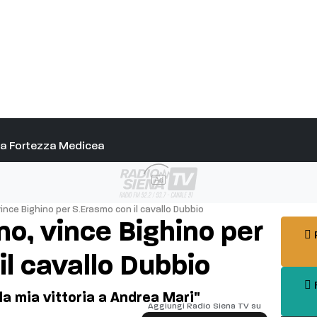
alla Fortezza Medicea
Ad
vince Bighino per S.Erasmo con il cavallo Dubbio
no, vince Bighino per
P
il cavallo Dubbio
F
la mia vittoria a Andrea Mari"
Aggiungi Radio Siena TV su