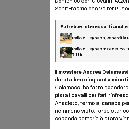
Domenico con Giovanni Atzen
Sant’Erasmo con Valter Pusc
Potrebbe interessarti anche
Palio di Legnano, venerdì la 
Palio di Legnano: Federico F
Tittia
Il
mossiere Andrea Calamassi
durata ben cinquanta minuti
Calamassi ha fatto scendere tu
pista i cavalli per farli rinfres
Anacleto, fermo al canape per
nemmeno visto, forse stanco d
seconda batteria è stata vi