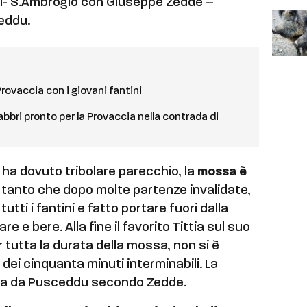
i- S.Ambrogio con Giuseppe Zedde –
eddu.
Provaccia con i giovani fantini
abbri pronto per la Provaccia nella contrada di
ha dovuto tribolare parecchio, la
mossa è
tanto che dopo molte partenze invalidate,
tti i fantini e fatto portare fuori dalla
care e bere. Alla fine il favorito Tittia sul suo
 tutta la durata della mossa, non si è
ei cinquanta minuti interminabili. La
nta da Pusceddu secondo Zedde.