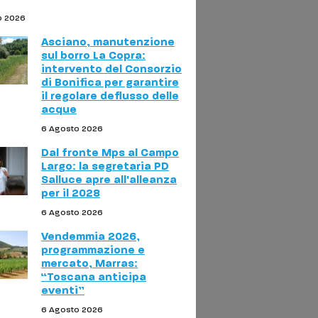
o 2026
Asciano, manutenzione
sul borro La Copra:
intervento del Consorzio
di Bonifica per garantire
il regolare deflusso delle
acque
6 Agosto 2026
Dal fronte Mps al Campo
Largo: la segretaria PD
Salluce apre all'alleanza
per il 2028
6 Agosto 2026
Vendemmia 2026,
programmazione e
mercato, Marras:
“Toscana anticipa
eventi”
6 Agosto 2026