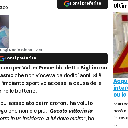
Fonti preferite
Ultim
23:00
ungi Radio Siena TV su
Fonti preferite
gnano per Valter Pusceddu detto Bighino su
rasmo
che non vinceva da dodici anni. Si è
Acque
ell’impianto sportivo accese, a causa delle
inter
nelle batterie.
sulla
du, assediato dai microfoni, ha voluto
Marted
ega che non c’è più: “
Questa vittoria la
sarà a
interve
orto in un incidente. A lui devo molto
”, ha
…