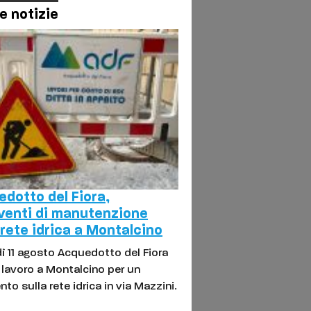
e notizie
dotto del Fiora,
venti di manutenzione
 rete idrica a Montalcino
ì 11 agosto Acquedotto del Fiora
l lavoro a Montalcino per un
nto sulla rete idrica in via Mazzini.