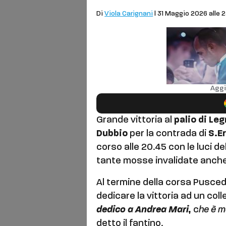
Palio
Di
Viola Carignani
| 31 Maggio 2026 alle 
Aggi
Grande vittoria al
palio di Le
Dubbio
per la contrada di
S.E
corso alle 20.45 con le luci d
tante mosse invalidate anche 
Al termine della corsa Pusced
dedicare la vittoria ad un coll
dedico a Andrea Mari,
c
he è m
detto il fantino.