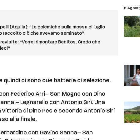
6 Agost
pelli (Aquila): “Le polemiche sulla mossa di luglio
o raccolto ciò che avevamo seminato”
 previsite: “Vorrei rimontare Benitos. Credo che
ieci”
e quindi ci sono due batterie di selezione.
a con Federico Arri– San Magno con Dino
nna – Legnarello con Antonio Siri. Una
 vittoria di Dino Pes e secondo Antonio Siri
o alla finale.
 Bernardino con Gavino Sanna– San