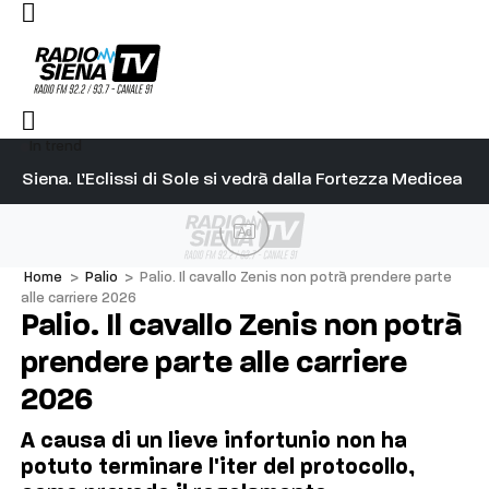
In trend
l capitano su Diosu sono state poco corrette”
Siena. L’Eclissi di Sole si vedrà dalla Fortezza Medicea
Si
Ad
Home
>
Palio
>
Palio. Il cavallo Zenis non potrà prendere parte
alle carriere 2026
Palio. Il cavallo Zenis non potrà
prendere parte alle carriere
2026
A causa di un lieve infortunio non ha
potuto terminare l'iter del protocollo,