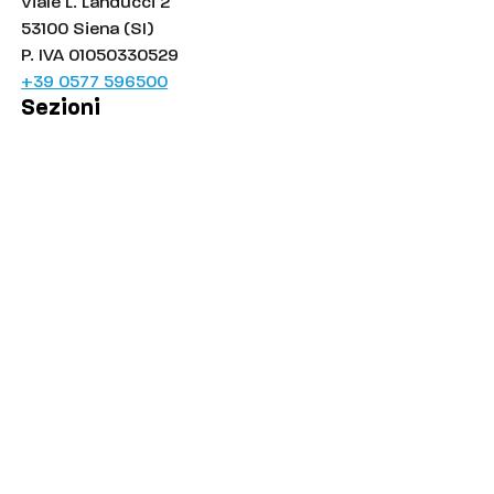
Viale L. Landucci 2
53100 Siena (SI)
P. IVA 01050330529
+39 0577 596500
Sezioni
Palinsesto
Cronaca
Salute
Politica
Economia
Sport
Comuni
Siena