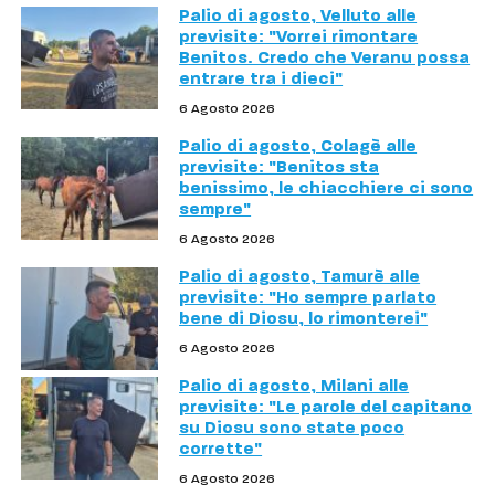
Palio di agosto, Velluto alle
previsite: "Vorrei rimontare
Benitos. Credo che Veranu possa
entrare tra i dieci"
6 Agosto 2026
Palio di agosto, Colagè alle
previsite: "Benitos sta
benissimo, le chiacchiere ci sono
sempre"
6 Agosto 2026
Palio di agosto, Tamurè alle
previsite: "Ho sempre parlato
bene di Diosu, lo rimonterei"
6 Agosto 2026
Palio di agosto, Milani alle
previsite: "Le parole del capitano
su Diosu sono state poco
corrette"
6 Agosto 2026