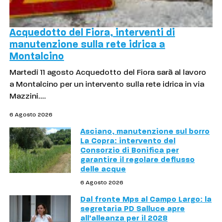
Acquedotto del Fiora, interventi di
manutenzione sulla rete idrica a
Montalcino
Martedì 11 agosto Acquedotto del Fiora sarà al lavoro
a Montalcino per un intervento sulla rete idrica in via
Mazzini.…
6 Agosto 2026
Asciano, manutenzione sul borro
La Copra: intervento del
Consorzio di Bonifica per
garantire il regolare deflusso
delle acque
6 Agosto 2026
Dal fronte Mps al Campo Largo: la
segretaria PD Salluce apre
all'alleanza per il 2028