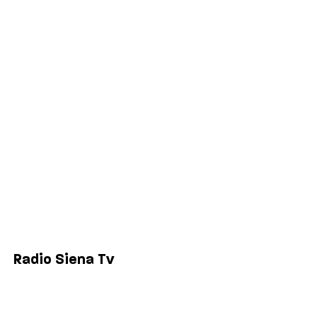
Cronaca
Salute
Politica
Economia
Sport
Comuni
Siena
Colle di Val d'Elsa
Poggibonsi
Radio Siena Tv
Chi siamo