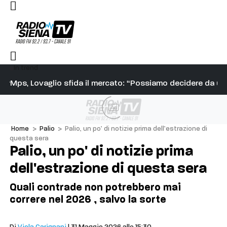
In trend
re: “Attacchi assurdi, serve rispetto per la professionalità”
Mps, Lovaglio sfida il mercato: “Possiamo decidere da un
Ve
Ad
Home
>
Palio
>
Palio, un po’ di notizie prima dell’estrazione di
questa sera
Palio, un po' di notizie prima
dell'estrazione di questa sera
Quali contrade non potrebbero mai
correre nel 2026 , salvo la sorte
Palio