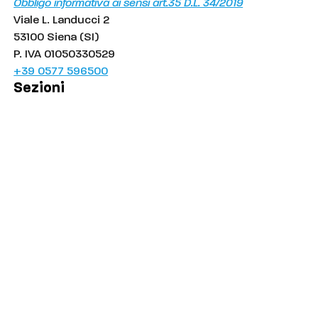
Obbligo informativa ai sensi art.35 D.L. 34/2019
Viale L. Landucci 2
53100 Siena (SI)
P. IVA 01050330529
+39 0577 596500
Sezioni
Palinsesto
Cronaca
Salute
Politica
Economia
Sport
Comuni