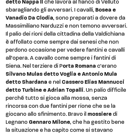
detto Nappa II
che lavora al fianco di Velluto
sbaragliando gli avversari. I cavalli,
Bosea e
Vanadio Da Clodia
, sono preparati a dovere da
Massimiliano Narduzzi e non temono avversari.
Il palio dei rioni della cittadina della Valdichiana
è affollato come sempre dai senesi che non
perdono occasione per vedere fantini e cavalli
all’opera. A cavallo come sempre i fantini di
Siena. Nel terziere di P
orta Romana
c’erano
Silvano Mulas detto Voglia e Antonio Mula
detto Shardana
e nel
Cassero Elias Mannucci
detto Turbine e Adrian Topalli
. Un palio difficile
perché tutto si gioca alla mossa, senza
rincorsa con due fantini per rione che se la
giocano allo sfinimento. Bravo il
mossiere
di
Legnano
Gennaro Milone
, che ha gestito bene
la situazione e ha capito come si stavano