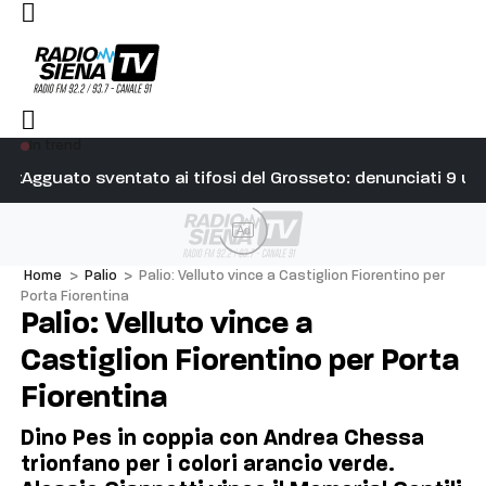
In trend
ivo correre a Siena, è stato bellissimo. Indimenticabile”
Agguato sventato ai tifosi del Grosseto: denunciati 9 ult
Il
Ad
Home
>
Palio
>
Palio: Velluto vince a Castiglion Fiorentino per
Porta Fiorentina
Palio: Velluto vince a
Castiglion Fiorentino per Porta
Fiorentina
Dino Pes in coppia con Andrea Chessa
trionfano per i colori arancio verde.