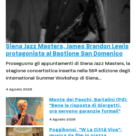
Siena Jazz Masters, James Brandon Lewis
protagonista al Bastione San Domenico
Proseguono gli appuntamenti di Siena Jazz Masters, la
stagione concertistica inserita nella 56ª edizione degli
International Summer Workshop di Siena…
4 Agosto 2026
Monte dei Paschi, Bartalini (Pd):
"Bene la risposta di Giorgetti,
ora servono garanzie formali"
4 Agosto 2026
Poggibonsi, "W La Città Viva":
musica da film in piazza