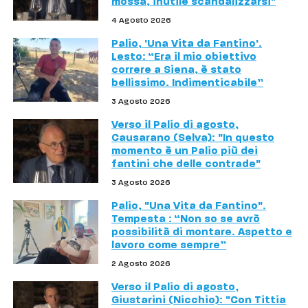
mossa, inutile scandalizzarsi"
4 Agosto 2026
Palio, 'Una Vita da Fantino'.
Lesto: “Era il mio obiettivo
correre a Siena, è stato
bellissimo. Indimenticabile”
3 Agosto 2026
Verso il Palio di agosto,
Causarano (Selva): "In questo
momento è un Palio più dei
fantini che delle contrade"
3 Agosto 2026
Palio, "Una Vita da Fantino".
Tempesta : “Non so se avrò
possibilità di montare. Aspetto e
lavoro come sempre”
2 Agosto 2026
Verso il Palio di agosto,
Giustarini (Nicchio): "Con Tittia