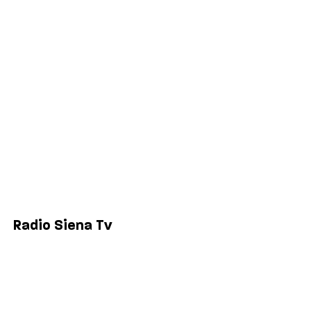
Salute
Politica
Economia
Sport
Comuni
Siena
Colle di Val d'Elsa
Poggibonsi
Radio Siena Tv
Chi siamo
Contatti