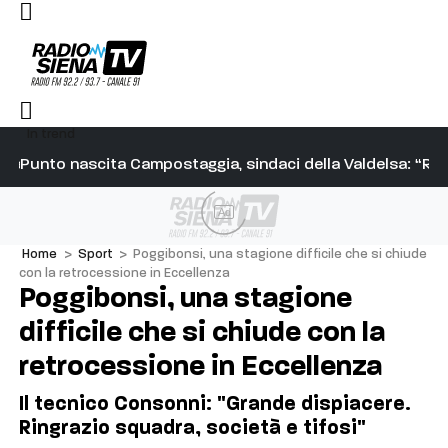
In trend
tegie alla mossa ci sono, questo si chiama Palio”
Punto nascita Campostaggia, sindaci della Valdelsa: “Resp
To
Ad
Home
>
Sport
>
Poggibonsi, una stagione difficile che si chiude
con la retrocessione in Eccellenza
Poggibonsi, una stagione
difficile che si chiude con la
retrocessione in Eccellenza
Il tecnico Consonni: "Grande dispiacere.
Ringrazio squadra, società e tifosi"